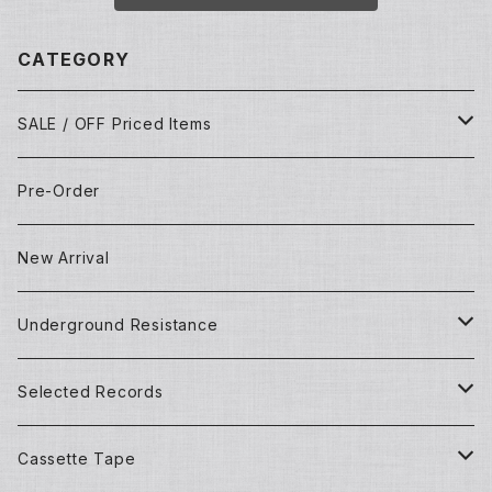
CATEGORY
SALE / OFF Priced Items
Dead Stocks
Pre-Order
Techno/House/Dance Music
Used Items
New Arrival
Techno/House/Dance Music
Underground Resistance
New Records
Selected Records
Used Records
New Records
Cassette Tape