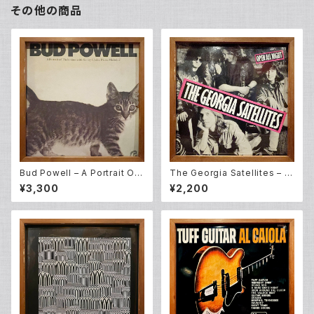
その他の商品
Bud Powell – A Portrait Of
The Georgia Satellites – O
Thelonious (LP)
pen All Night (LP)
¥3,300
¥2,200