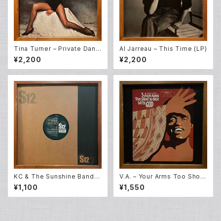
Tina Turner – Private Danc
Al Jarreau – This Time (LP)
er (LP)
¥2,200
¥2,200
KC & The Sunshine Band –
V.A. – Your Arms Too Short
Get Down Tonight / That's
To Box With God [Original
¥1,100
¥1,550
The Way I Like It (12EP)
Broadway Cast] (LP)