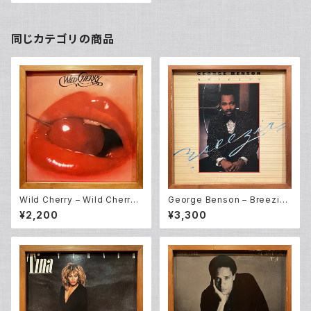
同じカテゴリの商品
Wild Cherry – Wild Cherry
George Benson – Breezin'
(LP)
(LP)
¥2,200
¥3,300