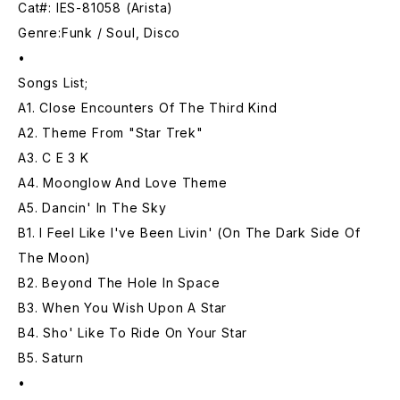
Cat#: IES-81058 (Arista)
Genre:Funk / Soul, Disco
•
Songs List;
A1. Close Encounters Of The Third Kind
A2. Theme From "Star Trek"
A3. C E 3 K
A4. Moonglow And Love Theme
A5. Dancin' In The Sky
B1. I Feel Like I've Been Livin' (On The Dark Side Of
The Moon)
B2. Beyond The Hole In Space
B3. When You Wish Upon A Star
B4. Sho' Like To Ride On Your Star
B5. Saturn
•