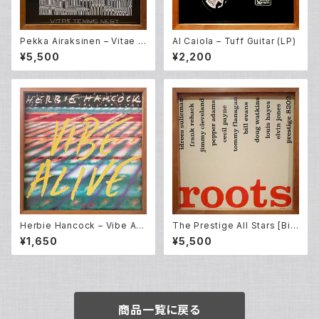
Pekka Airaksinen – Vitae T
Al Caiola – Tuff Guitar (LP)
ennis Nest (LP)
¥5,500
¥2,200
Herbie Hancock – Vibe Ali
The Prestige All Stars [Bill
ve (12EP)
Evans, Cecil Payne, Doug
¥1,650
¥5,500
Watkins, Elvin Jones, Fran
k Rehak, Idrees Sulieman,
Jimmy Cleveland , Pepper
Adams and Tommy Flanag
an] – Roots (LP)
商品一覧に戻る