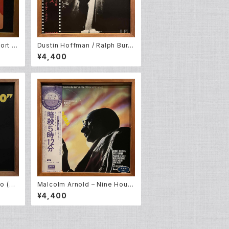
ort T
Dustin Hoffman / Ralph Burn
al Bro
s – "Lenny" Original Soundtr
¥4,400
ack (LP)
to (Or
Malcolm Arnold – Nine Hours
oundtr
To Rama (LP)
¥4,400