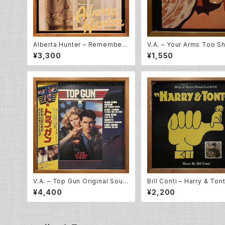
Alberta Hunter – Remember
V.A. – Your Arms Too Sh
My Name [O.S.T] (LP)
o Box With God [Origin
¥3,300
¥1,550
adway Cast] (LP)
V.A. – Top Gun Original Soun
Bill Conti – Harry & Ton
dtrack (LP)
iginal Motion Picture S
¥4,400
¥2,200
ack) (LP)