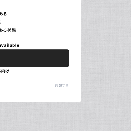
てある
態
がある状態
available
方向け
通報する