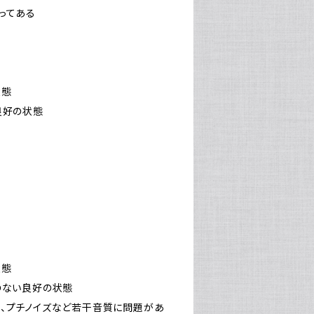
貼ってある
状態
い良好の状態
状態
障のない良好の状態
により、プチノイズなど若干音質に問題があ