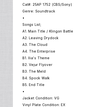
Cat#: 25AP 1752 (CBS/Sony)
Genre: Soundtrack
•
Songs List;
A1. Main Title / Klingon Battle
A2. Leaving Drydock
A3. The Cloud
A4. The Enterprise
B1. Ilia's Theme
B2. Vejur Flyover
B3. The Meld
B4. Spock Walk
B5. End Title
•
Jacket Condition: VG
Vinyl Plate Condition: EX