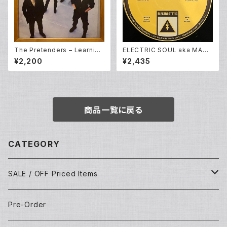
The Pretenders – Learning
ELECTRIC SOUL aka MAD
To Crawl (LP)
MIKE - ELECTRIC SOUL EP
¥2,200
¥2,435
商品一覧に戻る
CATEGORY
SALE / OFF Priced Items
Dead Stocks
Pre-Order