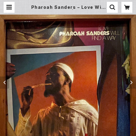
Pharoah Sanders – Love Will
Find A Way (LP) | Undergroun
d Gallery Record Store