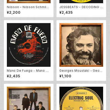
Nilsson – Nilsson Schmilss
JESSBEATS - DECODING N
on (LP)
UMBERS EP (12inch New)
¥2,200
¥2,435
Mano De Fuego - Mano De
Georges Moustaki – Georg
Fuego EP (12inch New)
es Moustaki (LP)
¥2,435
¥1,100