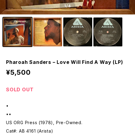
1
/4
Pharoah Sanders – Love Will Find A Way (LP)
¥5,500
SOLD OUT
•
••
US ORG Press (1978), Pre-Owned.
Cat#: AB 4161 (Arista)