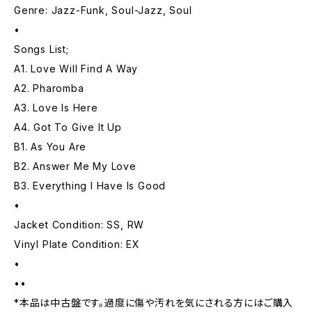
Genre: Jazz-Funk, Soul-Jazz, Soul
•
Songs List;
A1. Love Will Find A Way
A2. Pharomba
A3. Love Is Here
A4. Got To Give It Up
B1. As You Are
B2. Answer Me My Love
B3. Everything I Have Is Good
•
Jacket Condition: SS, RW
Vinyl Plate Condition: EX
•
••
*本品は中古盤です。過度に傷や汚れを気にされる方にはご購入