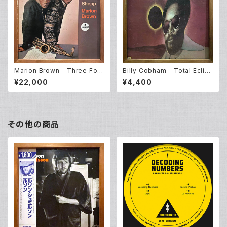
Marion Brown – Three For
Billy Cobham – Total Eclip
Shepp (LP)
se (LP)
¥22,000
¥4,400
その他の商品