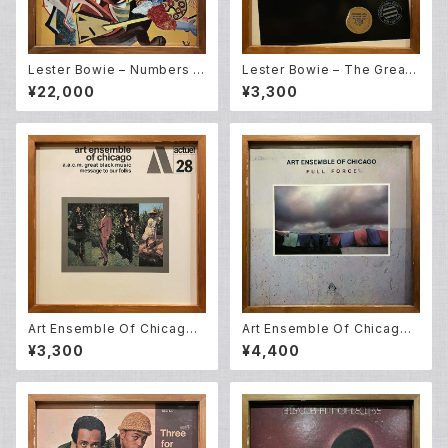
Lester Bowie – Numbers 1
Lester Bowie – The Great
&2 (LP)
Pretender (LP)
¥22,000
¥3,300
Art Ensemble Of Chicago –
Art Ensemble Of Chicago –
Message To Our Folks (L
Full Force (LP)
¥3,300
¥4,400
P)