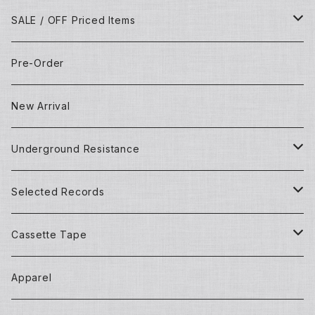
SALE / OFF Priced Items
Dead Stocks
Pre-Order
Techno/House/Dance Music
Used Items
New Arrival
Techno/House/Dance Music
Underground Resistance
New Records
Selected Records
Used Records
New Records
Cassette Tape
Detroit Techno / House
Goods and Apparel
Dead Stock (New) Records
Mixtape
Apparel
House Music