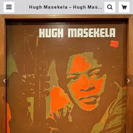
Hugh Masekela – Hugh Masek
ela (LP) | Underground Galler
y Record Store