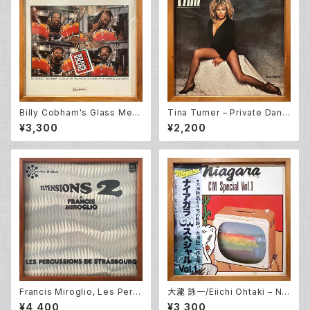
Billy Cobham's Glass Men
Tina Turner – Private Danc
agerie – Smokin' (LP)
er (LP)
¥3,300
¥2,200
Francis Miroglio, Les Perc
大瀧 詠一/Eiichi Ohtaki – Nia
ussions De Strasbourg – E
gara CM Special Vol. 1 (LP)
¥4,400
¥3,300