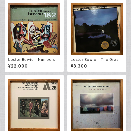
Lester Bowie – Numbers 1
Lester Bowie – The Great
&2 (LP)
Pretender (LP)
¥22,000
¥3,300