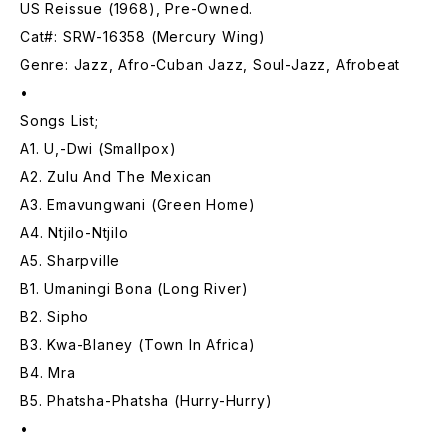
US Reissue (1968), Pre-Owned.
Cat#: SRW-16358 (Mercury Wing)
Genre: Jazz, Afro-Cuban Jazz, Soul-Jazz, Afrobeat
•
Songs List;
A1. U,-Dwi (Smallpox)
A2. Zulu And The Mexican
A3. Emavungwani (Green Home)
A4. Ntjilo-Ntjilo
A5. Sharpville
B1. Umaningi Bona (Long River)
B2. Sipho
B3. Kwa-Blaney (Town In Africa)
B4. Mra
B5. Phatsha-Phatsha (Hurry-Hurry)
•