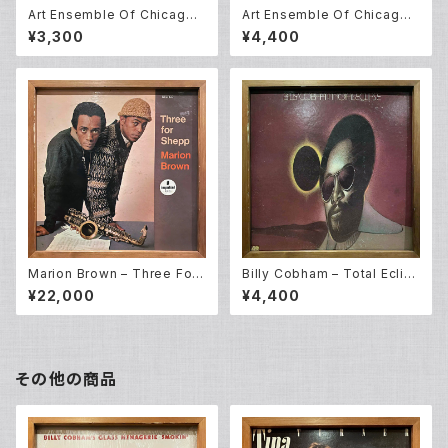
Art Ensemble Of Chicago –
Art Ensemble Of Chicago –
Message To Our Folks (L
Full Force (LP)
¥3,300
¥4,400
P)
Marion Brown – Three For
Billy Cobham – Total Eclip
Shepp (LP)
se (LP)
¥22,000
¥4,400
その他の商品