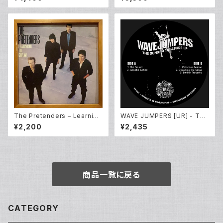
xtensions 2 (LP)
The Pretenders – Learning
WAVE JUMPERS [UR] - The
To Crawl (LP)
Sunken Treasure EP (12inc
¥2,200
¥2,435
h New)
商品一覧に戻る
CATEGORY