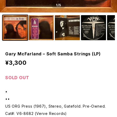
1
/5
Gary McFarland – Soft Samba Strings (LP)
¥3,300
SOLD OUT
•
••
US ORG Press (1967), Stereo, Gatefold. Pre-Owned.
Cat#: V6-8682 (Verve Records)