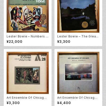
Lester Bowie – Numbers 1
Lester Bowie – The Great
&2 (LP)
Pretender (LP)
¥22,000
¥3,300
Art Ensemble Of Chicago –
Art Ensemble Of Chicago –
Message To Our Folks (L
Full Force (LP)
¥3,300
¥4,400
P)