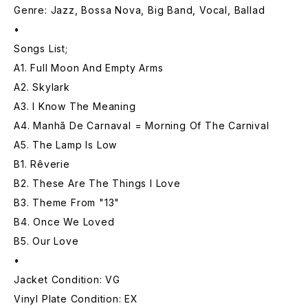
Genre: Jazz, Bossa Nova, Big Band, Vocal, Ballad
•
Songs List;
A1. Full Moon And Empty Arms
A2. Skylark
A3. I Know The Meaning
A4. Manhã De Carnaval = Morning Of The Carnival
A5. The Lamp Is Low
B1. Rêverie
B2. These Are The Things I Love
B3. Theme From "13"
B4. Once We Loved
B5. Our Love
•
Jacket Condition: VG
Vinyl Plate Condition: EX