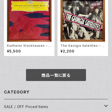
Karlheinz Stockhausen – G
The Georgia Satellites – O
esang Der Jünglinge / Kon
pen All Night (LP)
¥5,500
¥2,200
takte (LP)
商品一覧に戻る
CATEGORY
SALE / OFF Priced Items