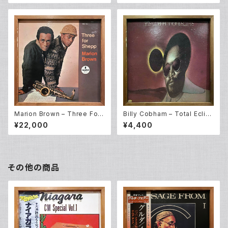
Marion Brown – Three For
Billy Cobham – Total Eclip
Shepp (LP)
se (LP)
¥22,000
¥4,400
その他の商品