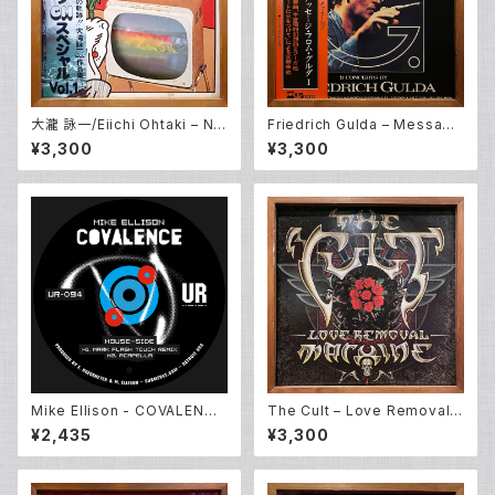
大瀧 詠一/Eiichi Ohtaki – Nia
Friedrich Gulda – Message
gara CM Special Vol. 1 (LP)
From G. part I (2LP)
¥3,300
¥3,300
Mike Ellison - COVALENCE
The Cult – Love Removal
EP (12inch New)
Machine (12EP)
¥2,435
¥3,300