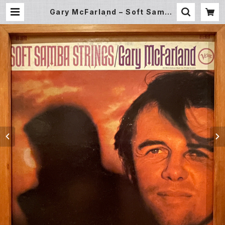
Gary McFarland – Soft Samba
Strings (LP) | Underground G
allery Record Store