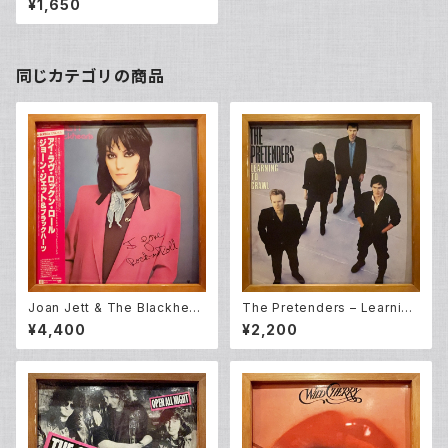
¥1,650
en Era (LP)
同じカテゴリの商品
Joan Jett & The Blackhear
The Pretenders – Learning
ts – I Love Rock 'N Roll (L
To Crawl (LP)
¥4,400
¥2,200
P)