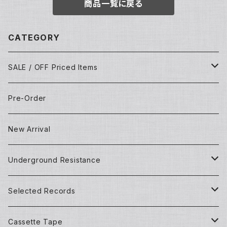
商品一覧に戻る
CATEGORY
SALE / OFF Priced Items
Dead Stocks
Pre-Order
Techno/House/Dance Music
Used Items
New Arrival
Techno/House/Dance Music
Underground Resistance
New Records
Selected Records
Used Records
New Records
Cassette Tape