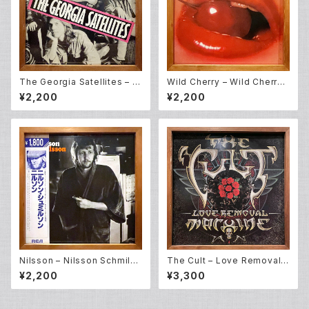
The Georgia Satellites – O
Wild Cherry – Wild Cherry
pen All Night (LP)
(LP)
¥2,200
¥2,200
Nilsson – Nilsson Schmilss
The Cult – Love Removal
on (LP)
Machine (12EP)
¥2,200
¥3,300