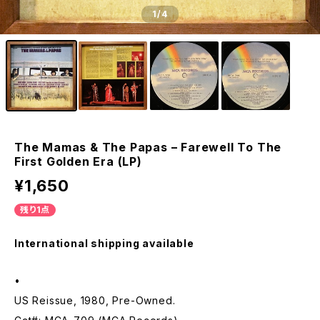
1
/4
The Mamas & The Papas – Farewell To The
First Golden Era (LP)
¥1,650
残り1点
International shipping available
•
US Reissue, 1980, Pre-Owned.