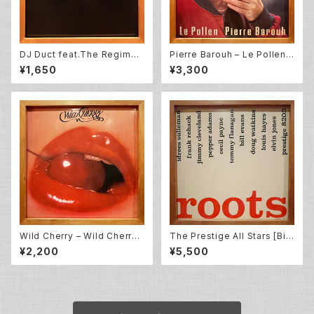
DJ Duct feat.The Regimen
Pierre Barouh – Le Pollen
t ‎– Backyard Edit Pt.4 - Det
(LP)
¥1,650
¥3,300
roit Session (12EP)
Wild Cherry – Wild Cherry
The Prestige All Stars [Bill
(LP)
Evans, Cecil Payne, Doug
¥2,200
¥5,500
Watkins, Elvin Jones, Fran
k Rehak, Idrees Sulieman,
Jimmy Cleveland , Pepper
Adams and Tommy Flanag
an] – Roots (LP)