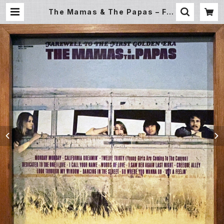
The Mamas & The Papas – Far
ewell To The First Golden Era
(LP) | Underground Gallery Re
cord Store