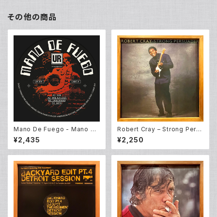
その他の商品
Mano De Fuego - Mano De
Robert Cray – Strong Pers
Fuego EP (12inch New)
uader (LP)
¥2,435
¥2,250