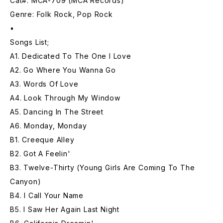
Cat#: MCA-709 (MCA Records)
Genre: Folk Rock, Pop Rock
•
Songs List;
A1. Dedicated To The One I Love
A2. Go Where You Wanna Go
A3. Words Of Love
A4. Look Through My Window
A5. Dancing In The Street
A6. Monday, Monday
B1. Creeque Alley
B2. Got A Feelin'
B3. Twelve-Thirty (Young Girls Are Coming To The
Canyon)
B4. I Call Your Name
B5. I Saw Her Again Last Night