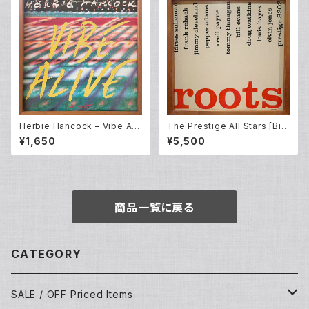
Herbie Hancock – Vibe Ali
The Prestige All Stars [Bill
ve (12EP)
Evans, Cecil Payne, Doug
¥1,650
¥5,500
Watkins, Elvin Jones, Fran
k Rehak, Idrees Sulieman,
Jimmy Cleveland , Pepper
Adams and Tommy Flanag
an] – Roots (LP)
商品一覧に戻る
CATEGORY
SALE / OFF Priced Items