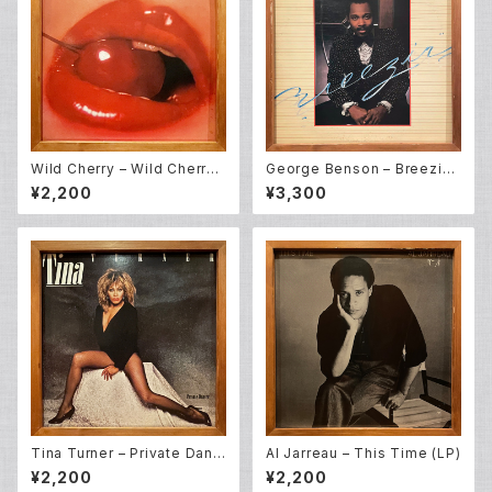
Wild Cherry – Wild Cherry
George Benson – Breezin'
(LP)
(LP)
¥2,200
¥3,300
Tina Turner – Private Danc
Al Jarreau – This Time (LP)
er (LP)
¥2,200
¥2,200