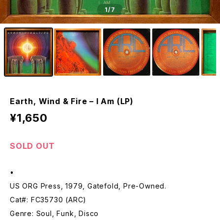
1
/7
Earth, Wind & Fire – I Am (LP)
¥1,650
SOLD OUT
•
US ORG Press, 1979, Gatefold, Pre-Owned.
Cat#: FC35730 (ARC)
Genre: Soul, Funk, Disco