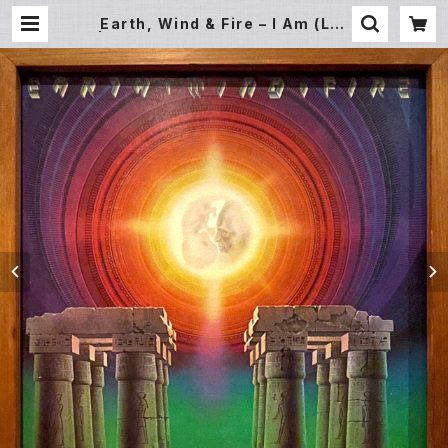
Earth, Wind & Fire – I Am (LP)
| Underground Gallery Record
Store