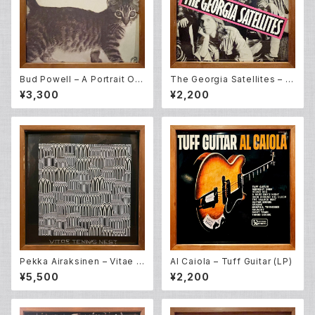
Bud Powell – A Portrait Of
The Georgia Satellites – O
Thelonious (LP)
pen All Night (LP)
¥3,300
¥2,200
Pekka Airaksinen – Vitae T
Al Caiola – Tuff Guitar (LP)
ennis Nest (LP)
¥5,500
¥2,200