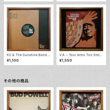
KC & The Sunshine Band –
V.A. – Your Arms Too Short
Get Down Tonight / That's
To Box With God [Original
¥1,100
¥1,550
The Way I Like It (12EP)
Broadway Cast] (LP)
その他の商品