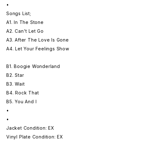
•
Songs List;
A1. In The Stone
A2. Can't Let Go
A3. After The Love Is Gone
A4. Let Your Feelings Show
B1. Boogie Wonderland
B2. Star
B3. Wait
B4. Rock That
B5. You And I
•
•
Jacket Condition: EX
Vinyl Plate Condition: EX