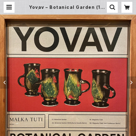
Yovav – Botanical Garden (12E
P) | Underground Gallery Rec
ord Store