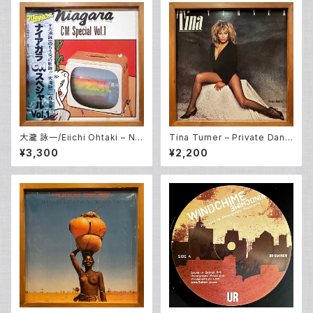
大瀧 詠一/Eiichi Ohtaki – Nia
Tina Turner – Private Danc
gara CM Special Vol. 1 (LP)
er (LP)
¥3,300
¥2,200