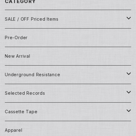
CATEGORY
SALE / OFF Priced Items
Dead Stocks
Pre-Order
Techno/House/Dance Music
Used Items
New Arrival
Techno/House/Dance Music
Underground Resistance
New Records
Selected Records
Used Records
New Records
Cassette Tape
Detroit Techno / House
Goods and Apparel
Dead Stock (New) Records
Mixtape
Apparel