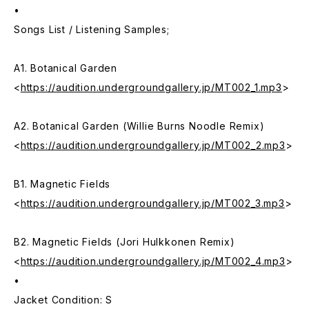
•
Songs List / Listening Samples;
A1. Botanical Garden
<
https://audition.undergroundgallery.jp/MT002_1.mp3
>
A2. Botanical Garden (Willie Burns Noodle Remix)
<
https://audition.undergroundgallery.jp/MT002_2.mp3
>
B1. Magnetic Fields
<
https://audition.undergroundgallery.jp/MT002_3.mp3
>
B2. Magnetic Fields (Jori Hulkkonen Remix)
<
https://audition.undergroundgallery.jp/MT002_4.mp3
>
•
Jacket Condition: S