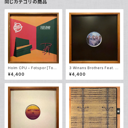
同じカテゴリの商品
Holm CPU – Fotspor [Todd
3 Winans Brothers Feat. Ka
Terje / Bobby Spice Remix
ren Clark Sheard – I Choos
¥4,400
¥4,400
es] (12EP)
e You [Louie Vega Mixes]
(W12EP)