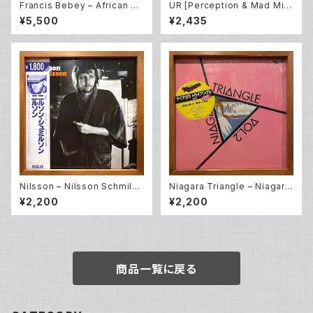
Francis Bebey – African El
UR [Perception & Mad Mik
ectronic Music 1975-1982
e] – Windchime (12inch Ne
¥5,500
¥2,435
(2LP)
w)
Nilsson – Nilsson Schmilss
Niagara Triangle – Niagara
on (LP)
Triangle Vol.2 (LP)
¥2,200
¥2,200
商品一覧に戻る