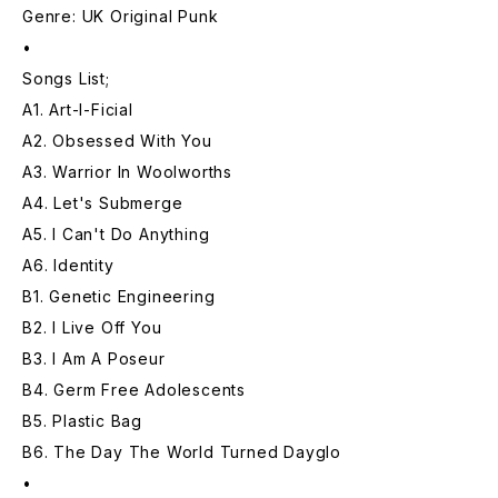
Genre: UK Original Punk
•
Songs List;
A1. Art-I-Ficial
A2. Obsessed With You
A3. Warrior In Woolworths
A4. Let's Submerge
A5. I Can't Do Anything
A6. Identity
B1. Genetic Engineering
B2. I Live Off You
B3. I Am A Poseur
B4. Germ Free Adolescents
B5. Plastic Bag
B6. The Day The World Turned Dayglo
•