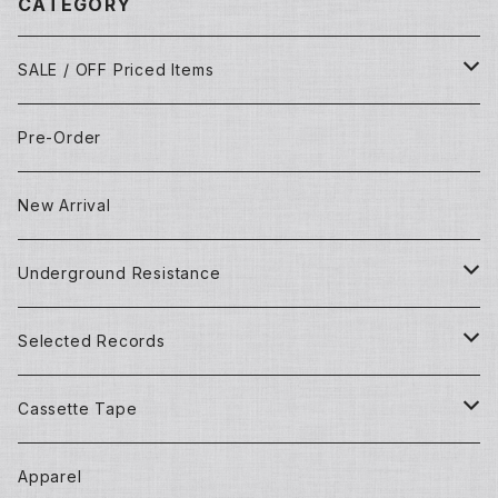
CATEGORY
SALE / OFF Priced Items
Dead Stocks
Pre-Order
Techno/House/Dance Music
Used Items
New Arrival
Techno/House/Dance Music
Underground Resistance
New Records
Selected Records
Used Records
New Records
Cassette Tape
Detroit Techno / House
Goods and Apparel
Dead Stock (New) Records
Mixtape
Apparel