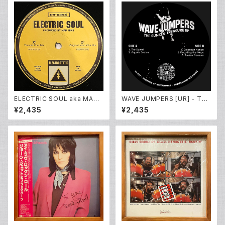
ELECTRIC SOUL aka MAD
WAVE JUMPERS [UR] - The
MIKE - ELECTRIC SOUL EP
Sunken Treasure EP (12inc
¥2,435
¥2,435
h New)