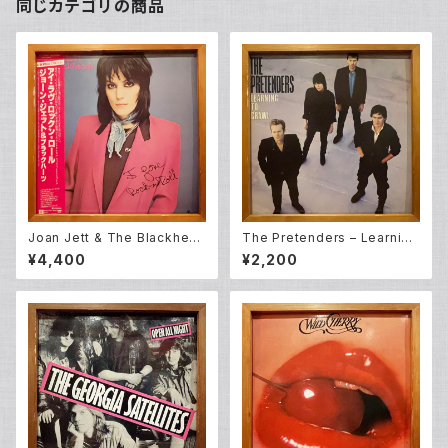
同じカテゴリの商品
Joan Jett & The Blackhear
The Pretenders – Learning
ts – I Love Rock 'N Roll (L
To Crawl (LP)
¥4,400
¥2,200
P)