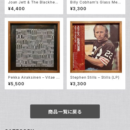
Joan Jett & The Blackhear
Billy Cobham's Glass Men
ts – I Love Rock 'N Roll (L
agerie – Smokin' (LP)
¥4,400
¥3,300
P)
Pekka Airaksinen – Vitae T
Stephen Stills – Stills (LP)
ennis Nest (LP)
¥5,500
¥3,300
商品一覧に戻る