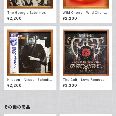
The Georgia Satellites – O
Wild Cherry – Wild Cherry
pen All Night (LP)
(LP)
¥2,200
¥2,200
Nilsson – Nilsson Schmilss
The Cult – Love Removal
on (LP)
Machine (12EP)
¥2,200
¥3,300
その他の商品