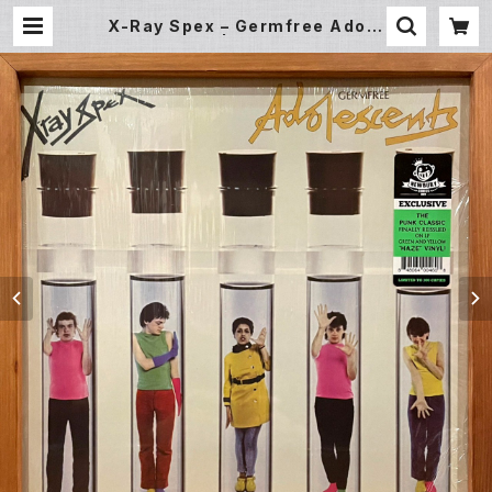
X-Ray Spex – Germfree Adole
scents (LP) | Underground Ga
llery Record Store