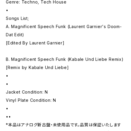
Genre: Techno, Tech House
•
Songs List;
A. Magnificent Speech Funk (Laurent Garnier's Doom-
Dat Edit)
[Edited By Laurent Garnier]
B. Magnificent Speech Funk (Kabale Und Liebe Remix)
[Remix by Kabale Und Liebe]
•
•
Jacket Condition: N
Vinyl Plate Condition: N
•
••
*本品はアナログ新古盤・未使用品です。品質は保証いたします