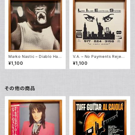
Marko Nastic – Diablo Ha V
V.A. – No Payments Reject
uelto (12EP)
ed (12EP)
¥1,100
¥1,100
その他の商品