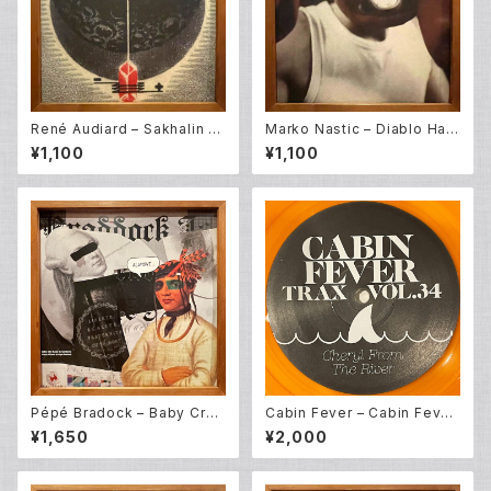
René Audiard – Sakhalin (1
Marko Nastic – Diablo Ha V
2EP)
uelto (12EP)
¥1,100
¥1,100
Pépé Bradock – Baby Crad
Cabin Fever – Cabin Fever
dock (12EP)
Trax Vol.34 (12EP)
¥1,650
¥2,000