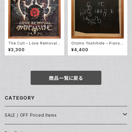
The Cult – Love Removal
Otomo Yoshihide – Piano S
Machine (12EP)
olo (LP)
¥3,300
¥4,400
商品一覧に戻る
CATEGORY
SALE / OFF Priced Items