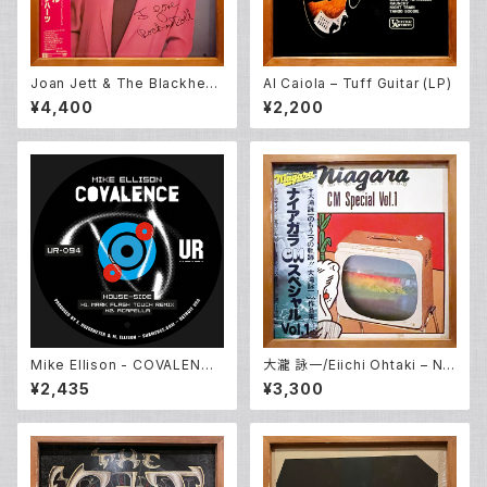
Joan Jett & The Blackhear
Al Caiola – Tuff Guitar (LP)
ts – I Love Rock 'N Roll (L
¥4,400
¥2,200
P)
Mike Ellison - COVALENCE
大瀧 詠一/Eiichi Ohtaki – Nia
EP (12inch New)
gara CM Special Vol. 1 (LP)
¥2,435
¥3,300