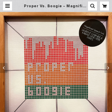
Proper Vs. Boogie – Magnifice
nt Speech Funk Remix (12EP)
| Underground Gallery Record
Store