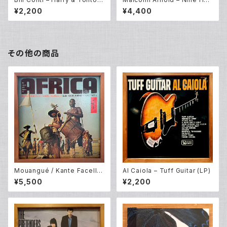
(Original Motion Picture So
rs To Rama (LP)
¥2,200
¥4,400
undtrack) (LP)
その他の商品
Mouangué / Kante Facelli /
Al Caiola – Tuff Guitar (LP)
Keita Fodeba – The Voices
¥5,500
¥2,200
And Drums Of Africa (LP)