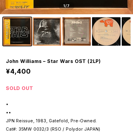
1
/7
John Williams – Star Wars OST (2LP)
¥4,400
SOLD OUT
•
••
JPN Reissue, 1983, Gatefold, Pre-Owned.
Cat#: 35MW 0032/3 (RSO / Polydor JAPAN)