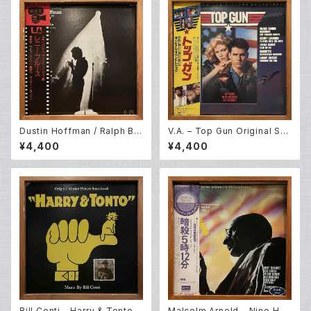
Dustin Hoffman / Ralph Bur
V.A. – Top Gun Original So
ns – "Lenny" Original Soun
undtrack (LP)
¥4,400
¥4,400
dtrack (LP)
Bill Conti – Harry & Tonto
Malcolm Arnold – Nine Hou