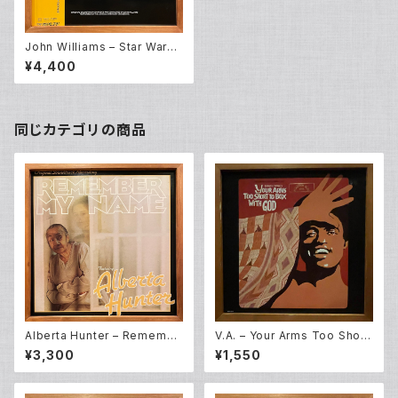
John Williams – Star Wars
OST (2LP)
¥4,400
同じカテゴリの商品
Alberta Hunter – Remembe
V.A. – Your Arms Too Short
r My Name [O.S.T] (LP)
To Box With God [Original
¥3,300
¥1,550
Broadway Cast] (LP)