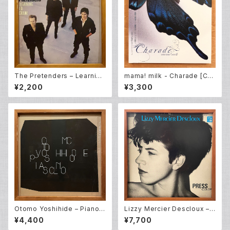
The Pretenders – Learning
mama! milk - Charade [CD
To Crawl (LP)
album New]
¥2,200
¥3,300
Otomo Yoshihide – Piano S
Lizzy Mercier Descloux –
olo (LP)
Press Color (LP)
¥4,400
¥7,700