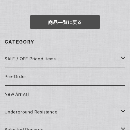
商品一覧に戻る
CATEGORY
SALE / OFF Priced Items
Dead Stocks
Pre-Order
Techno/House/Dance Music
Used Items
New Arrival
Techno/House/Dance Music
Underground Resistance
New Records
Selected Records