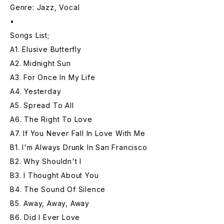
Genre: Jazz, Vocal
•
Songs List;
A1. Elusive Butterfly
A2. Midnight Sun
A3. For Once In My Life
A4. Yesterday
A5. Spread To All
A6. The Right To Love
A7. If You Never Fall In Love With Me
B1. I'm Always Drunk In San Francisco
B2. Why Shouldn't I
B3. I Thought About You
B4. The Sound Of Silence
B5. Away, Away, Away
B6. Did I Ever Love