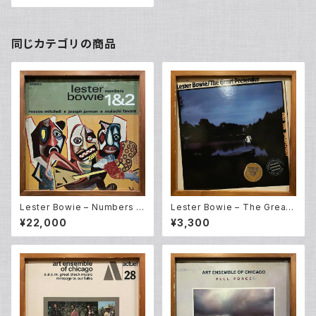
同じカテゴリの商品
Lester Bowie – Numbers 1
Lester Bowie – The Great
&2 (LP)
Pretender (LP)
¥22,000
¥3,300