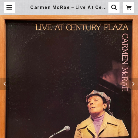
Carmen McRae – Live At Cent
ury Plaza (LP) | Underground
Gallery Record Store