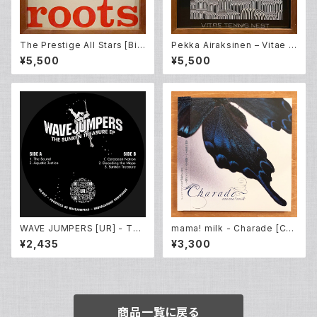
The Prestige All Stars [Bill
Pekka Airaksinen – Vitae T
Evans, Cecil Payne, Doug
ennis Nest (LP)
¥5,500
¥5,500
Watkins, Elvin Jones, Fran
k Rehak, Idrees Sulieman,
Jimmy Cleveland , Pepper
Adams and Tommy Flanag
an] – Roots (LP)
WAVE JUMPERS [UR] - The
mama! milk - Charade [CD
Sunken Treasure EP (12inc
album New]
¥2,435
¥3,300
h New)
商品一覧に戻る