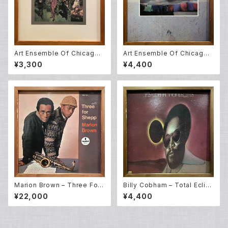
Art Ensemble Of Chicago –
Art Ensemble Of Chicago –
Message To Our Folks (L
Full Force (LP)
¥3,300
¥4,400
P)
Marion Brown – Three For
Billy Cobham – Total Eclip
Shepp (LP)
se (LP)
¥22,000
¥4,400