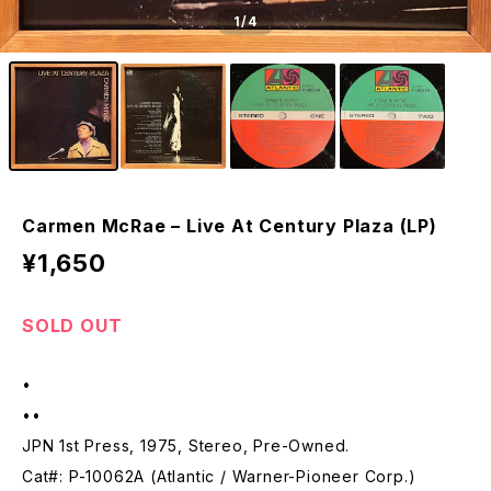
1
/4
Carmen McRae – Live At Century Plaza (LP)
¥1,650
SOLD OUT
•
••
JPN 1st Press, 1975, Stereo, Pre-Owned.
Cat#: P-10062A (Atlantic / Warner-Pioneer Corp.)