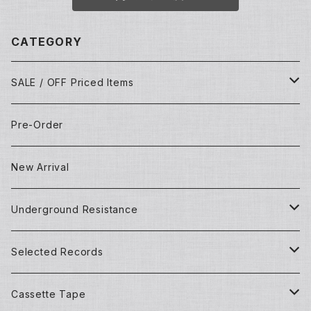
CATEGORY
SALE / OFF Priced Items
Dead Stocks
Pre-Order
Techno/House/Dance Music
Used Items
New Arrival
Techno/House/Dance Music
Underground Resistance
New Records
Selected Records
Used Records
New Records
Cassette Tape