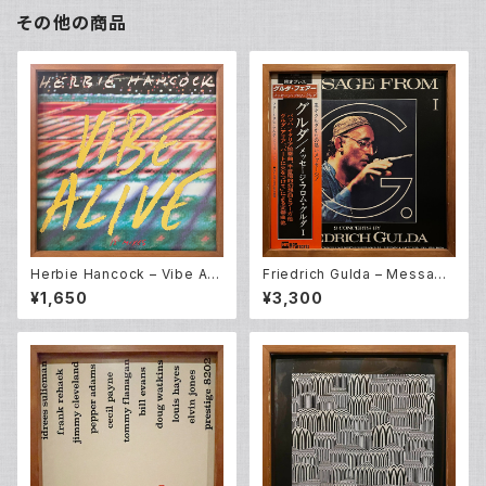
その他の商品
Herbie Hancock – Vibe Ali
Friedrich Gulda – Message
ve (12EP)
From G. part I (2LP)
¥1,650
¥3,300