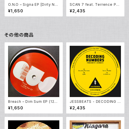
O.N.O ‎– Signa EP [Dirty Nor
SCAN 7 feat. Terrence Par
th End Remix By Mad Mike
ker & UR remix - The Resi
¥1,650
¥2,435
Banks] (12inch New)
stance EP (12EP)
その他の商品
Breach – Dim Sum EP (12E
JESSBEATS - DECODING N
P)
UMBERS EP (12inch New)
¥1,650
¥2,435