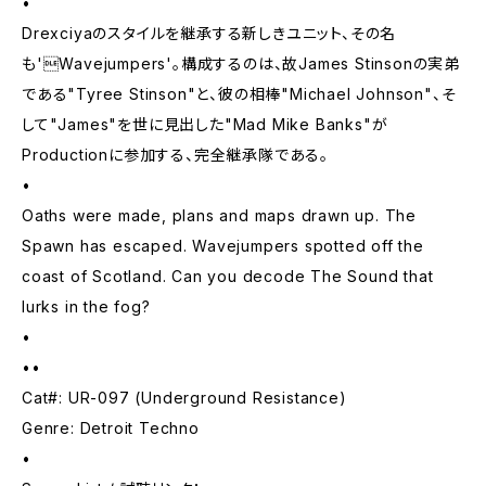
•
Drexciyaのスタイルを継承する新しきユニット、その名
も'Wavejumpers'。構成するのは、故James Stinsonの実弟
である"Tyree Stinson"と、彼の相棒"Michael Johnson"、そ
して"James"を世に見出した"Mad Mike Banks"が
Productionに参加する、完全継承隊である。
•
Oaths were made, plans and maps drawn up. The
Spawn has escaped. Wavejumpers spotted off the
coast of Scotland. Can you decode The Sound that
lurks in the fog?
•
••
Cat#: UR-097 (Underground Resistance)
Genre: Detroit Techno
•