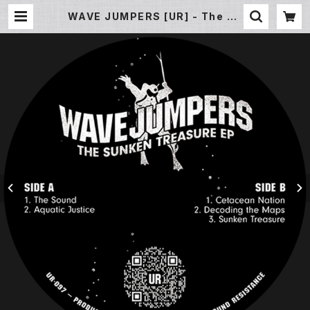
WAVE JUMPERS [UR] - The Su
nken Treasure EP (12inch Ne
w) | Underground Gallery Rec
ord Store