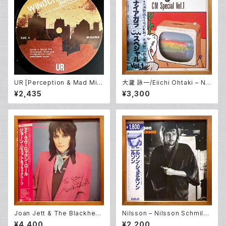
UR [Perception & Mad Mik
大瀧 詠一/Eiichi Ohtaki – Nia
e] – Windchime (12inch Ne
gara CM Special Vol. 1 (LP)
¥2,435
¥3,300
w)
Joan Jett & The Blackhear
Nilsson – Nilsson Schmilss
ts – I Love Rock 'N Roll (L
on (LP)
¥4,400
¥2,200