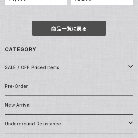
P)
商品一覧に戻る
CATEGORY
SALE / OFF Priced Items
Dead Stocks
Pre-Order
Techno/House/Dance Music
Used Items
New Arrival
Techno/House/Dance Music
Underground Resistance