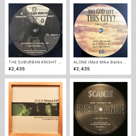
THE SUBURBAN KNIGHT -
ALONE (Mad Mike Banks) -
Nocturbulous Behavior (12i
Has God Left This City? (1
¥2,435
¥2,435
nch New)
2EP)