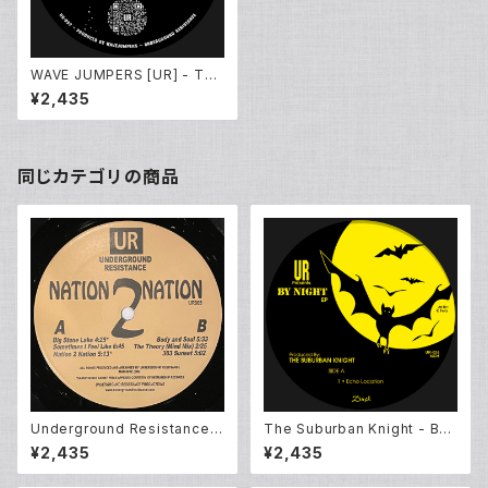
WAVE JUMPERS [UR] - The
Sunken Treasure EP (12inc
¥2,435
h New)
同じカテゴリの商品
Underground Resistance –
The Suburban Knight - By
Nation 2 Nation (12EP Reis
Night EP (12inch New)
¥2,435
¥2,435
sue)