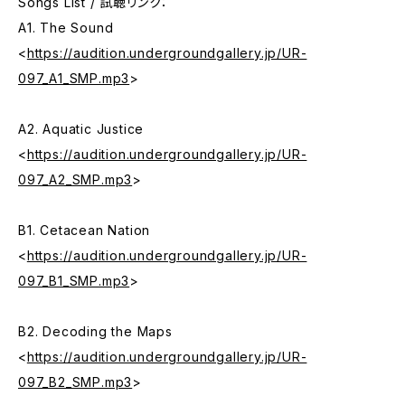
Songs List / 試聴リンク：
A1. The Sound
<
https://audition.undergroundgallery.jp/UR-
097_A1_SMP.mp3
>
A2. Aquatic Justice
<
https://audition.undergroundgallery.jp/UR-
097_A2_SMP.mp3
>
B1. Cetacean Nation
<
https://audition.undergroundgallery.jp/UR-
097_B1_SMP.mp3
>
B2. Decoding the Maps
<
https://audition.undergroundgallery.jp/UR-
097_B2_SMP.mp3
>