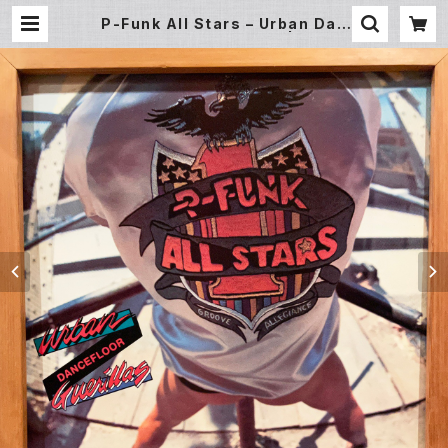
P-Funk All Stars – Urban Dan
cefloor Guerillas (LP) | Under
ground Gallery Record Store