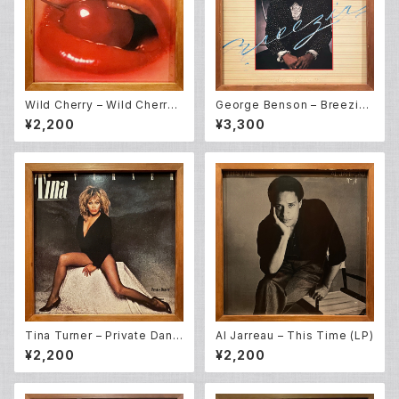
Wild Cherry – Wild Cherry
George Benson – Breezin'
(LP)
(LP)
¥2,200
¥3,300
Tina Turner – Private Danc
Al Jarreau – This Time (LP)
er (LP)
¥2,200
¥2,200