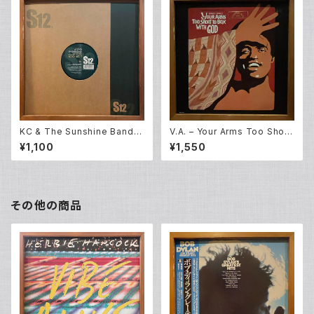
KC & The Sunshine Band –
V.A. – Your Arms Too Short
Get Down Tonight / That's
To Box With God [Original
¥1,100
¥1,550
The Way I Like It (12EP)
Broadway Cast] (LP)
その他の商品