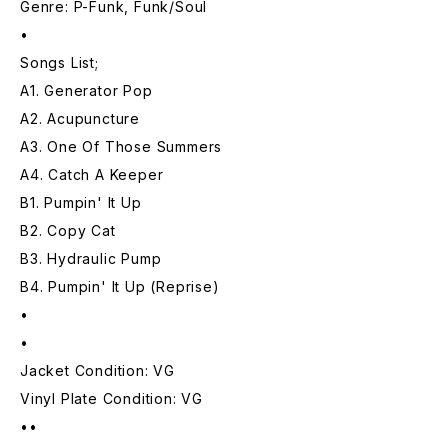
Genre: P-Funk, Funk/Soul
•
Songs List;
A1. Generator Pop
A2. Acupuncture
A3. One Of Those Summers
A4. Catch A Keeper
B1. Pumpin' It Up
B2. Copy Cat
B3. Hydraulic Pump
B4. Pumpin' It Up (Reprise)
•
•
Jacket Condition: VG
Vinyl Plate Condition: VG
••