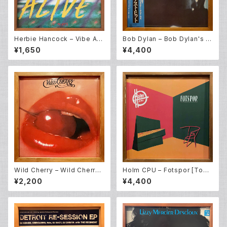
Herbie Hancock – Vibe Ali
Bob Dylan – Bob Dylan's G
ve (12EP)
reatest Hits (LP)
¥1,650
¥4,400
Wild Cherry – Wild Cherry
Holm CPU – Fotspor [Todd
(LP)
Terje / Bobby Spice Remix
¥2,200
¥4,400
es] (12EP)