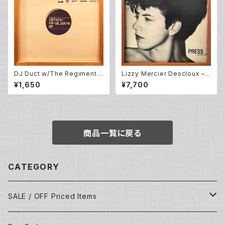
DJ Duct w/The Regiment ‎–
Lizzy Mercier Descloux –
Backyard Edit Pt.6: Detroit
Press Color (LP)
¥1,650
¥7,700
Re-Session EP (12EP)
商品一覧に戻る
CATEGORY
SALE / OFF Priced Items