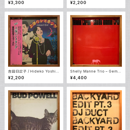
gara CM Special Vol. 1 (LP)
er (LP)
¥3,300
¥2,200
吉田日出子 / Hideko Yoshid
Shelly Manne Trio – Gemin
a – 上海バンスキング / Shang
i Three (LP)
¥2,200
¥4,400
hai Vance King (LP)