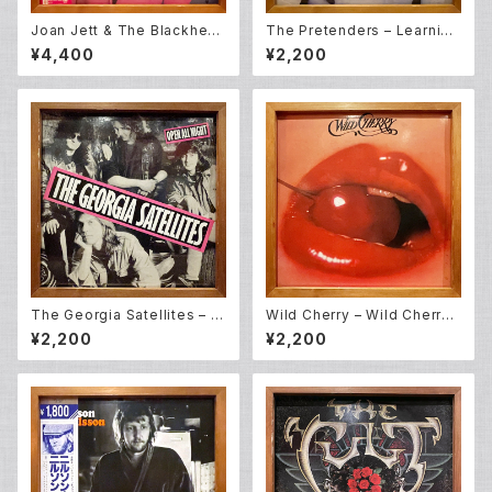
Joan Jett & The Blackhear
The Pretenders – Learning
ts – I Love Rock 'N Roll (L
To Crawl (LP)
¥4,400
¥2,200
P)
The Georgia Satellites – O
Wild Cherry – Wild Cherry
pen All Night (LP)
(LP)
¥2,200
¥2,200