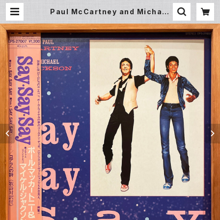
Paul McCartney and Michael
Jackson – Say Say Say (12inc
h EP) | Underground Gallery R
ecord Store