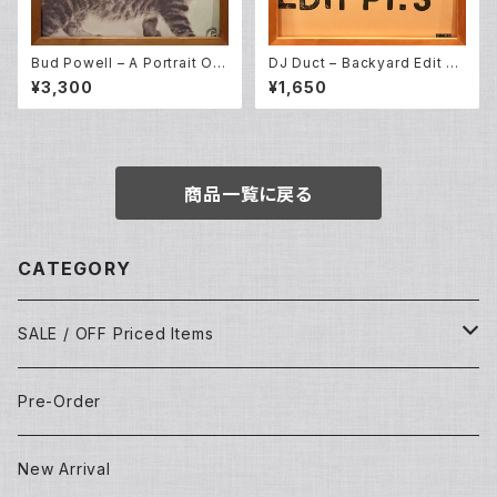
Bud Powell – A Portrait Of
DJ Duct ‎– Backyard Edit Pt.
Thelonious (LP)
3 (12EP)
¥3,300
¥1,650
商品一覧に戻る
CATEGORY
SALE / OFF Priced Items
Dead Stocks
Pre-Order
Techno/House/Dance Music
Used Items
New Arrival