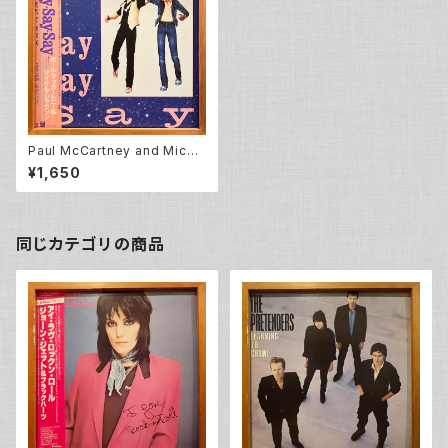
Paul McCartney and Micha
el Jackson – Say Say Say
¥1,650
(12inch EP)
同じカテゴリの商品