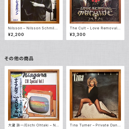
Nilsson – Nilsson Schmilss
The Cult – Love Removal
on (LP)
Machine (12EP)
¥2,200
¥3,300
その他の商品
大瀧 詠一/Eiichi Ohtaki – Nia
Tina Turner – Private Danc