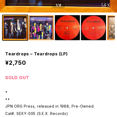
1
/6
Teardrops – Teardrops (LP)
¥2,750
SOLD OUT
•
••
JPN ORG Press, released in 1988, Pre-Owned.
Cat#: SEXY-005 (S.E.X. Records)