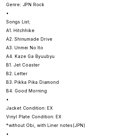
Genre: JPN Rock
•
Songs List;
A1. Hitchhike
A2. Shinumade Drive
A3. Unmei No Ito
A4. Kaze Ga Byuubyu
B1. Jet Coaster
B2. Letter
B3. Pikka Pika Diamond
B4. Good Morning
•
Jacket Condition: EX
Vinyl Plate Condition: EX
*without Obi, with Liner notes(JPN)
•