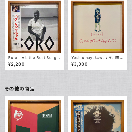
Boro – A Little Best Songs
Yoshio hayakawa / 早川義夫
(LP)
– かっこいいことはなんてかっこ
¥2,200
¥3,300
悪いんだろう (LP)
その他の商品