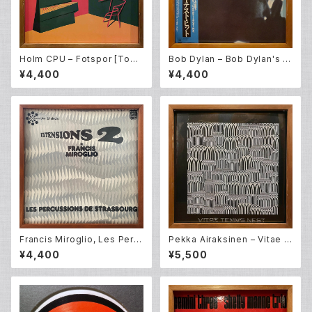
Holm CPU – Fotspor [Todd
Bob Dylan – Bob Dylan's G
Terje / Bobby Spice Remix
reatest Hits (LP)
¥4,400
¥4,400
es] (12EP)
Francis Miroglio, Les Perc
Pekka Airaksinen – Vitae T
ussions De Strasbourg – E
ennis Nest (LP)
¥4,400
¥5,500
xtensions 2 (LP)