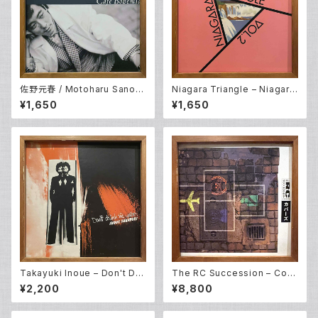
佐野元春 / Motoharu Sano
Niagara Triangle – Niagara
With The Heartland – Cafe
Triangle Vol.2 (LP)
¥1,650
¥1,650
Bohemia (LP)
Takayuki Inoue – Don't Dri
The RC Succession – Cov
nk The Water (Water Mind I
ers (LP)
¥2,200
¥8,800
I) (LP)