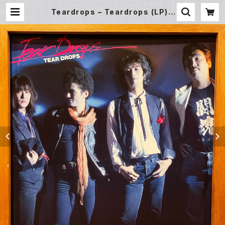
Teardrops – Teardrops (LP) |
Underground Gallery Record
Store