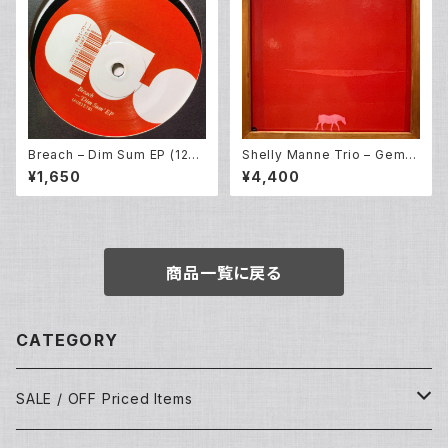
Breach – Dim Sum EP (12E
Shelly Manne Trio – Gemin
P)
i Three (LP)
¥1,650
¥4,400
商品一覧に戻る
CATEGORY
SALE / OFF Priced Items