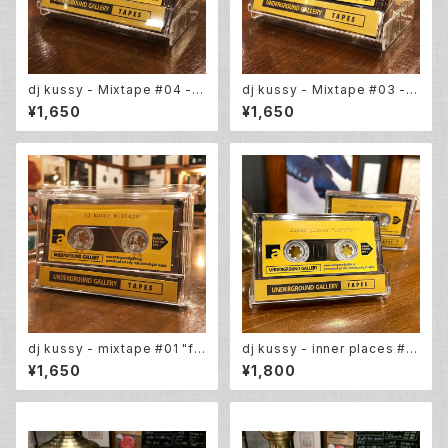
dj kussy - Mixtape #04 - i
dj kussy - Mixtape #03 - i
nner places 201228 pt.3
nner places 201228 pt.2
¥1,650
¥1,650
dj kussy - mixtape #01 "fo
dj kussy - inner places #9
r kobe cultural fes 2020"
"220909"
¥1,650
¥1,800