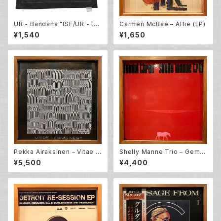
UR - Bandana "ISF/UR - th
Carmen McRae – Alfie (LP)
e four elements"
¥1,540
¥1,650
Pekka Airaksinen – Vitae T
Shelly Manne Trio – Gemin
ennis Nest (LP)
i Three (LP)
¥5,500
¥4,400