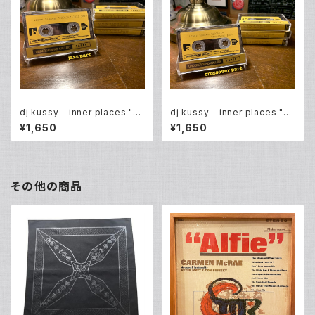
dj kussy - inner places "22
dj kussy - inner places "22
0624" jazz part (mixtape)
0624" crossover part (mixt
¥1,650
¥1,650
ape)
その他の商品