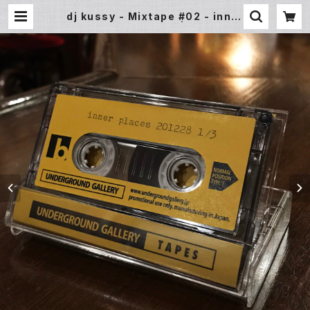
dj kussy - Mixtape #02 - inner
places 201228 pt.1 | Undergro
und Gallery Record Store