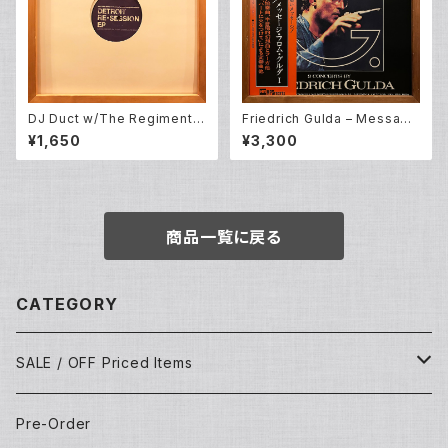
DJ Duct w/The Regiment ‎–
Friedrich Gulda – Message
Backyard Edit Pt.6: Detroit
From G. part I (2LP)
¥1,650
¥3,300
Re-Session EP (12EP)
商品一覧に戻る
CATEGORY
SALE / OFF Priced Items
Dead Stocks
Pre-Order