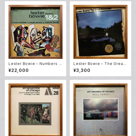
Lester Bowie – Numbers 1
Lester Bowie – The Great
&2 (LP)
Pretender (LP)
¥22,000
¥3,300