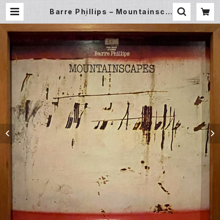
Barre Phillips ‎– Mountainsca
pes (LP) | Underground Galler
y Record Store