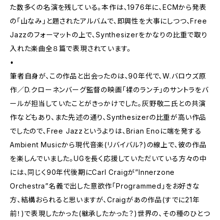
た数多くの名演を残している。本作は、1976年に、ECMから発表
の「山なみ」と題されたアルバムで、即興性を大事にしつつ、Free
Jazzのフォーマットの上で、Synthesizerをかなりの比重で取り
入れた楽曲全８篇で表現されています。
•
筆者自身が、この作品と出会ったのは、90年代で、W.バロウズ原
作／D.クローネンバーグ監督の映画「裸のランチ」のサントラをバ
ールが担当していたことがきっかけでした。灰野敬二氏との共演
作などもあり、また先述の通り、Synthesizerの比重が高い作品
でしたので、Free Jazzというよりは、Brian Enoに端を発する
Ambient Musicから現代音楽(リバイバル?)の線上で、彼の作品
を楽しんでいました。UGを長く応援していただいている方々の中
には、同じく90年代後期にCarl Craigが”Innerzone
Orchestra”名義で出した意欲作「Programmed」をお好きな
方、結構おられると思いますが、Craigがあの作品(すでに21年
前！)で表現したかった(継承したかった？)世界の、その種のひとつ