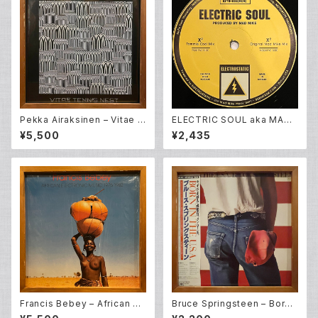
Pekka Airaksinen – Vitae T
ELECTRIC SOUL aka MAD
ennis Nest (LP)
MIKE - ELECTRIC SOUL EP
¥5,500
¥2,435
Francis Bebey – African El
Bruce Springsteen – Born i
ectronic Music 1975-1982
n The USA (LP)