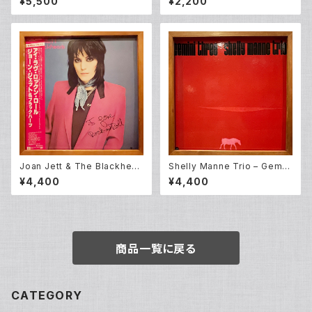
¥5,500
¥2,200
(2LP)
Joan Jett & The Blackhear
Shelly Manne Trio – Gemin
ts – I Love Rock 'N Roll (L
i Three (LP)
¥4,400
¥4,400
P)
商品一覧に戻る
CATEGORY