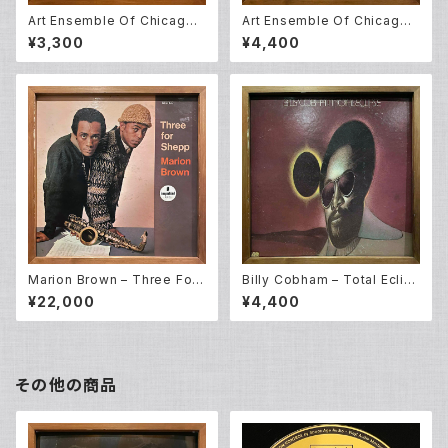
Art Ensemble Of Chicago –
Art Ensemble Of Chicago –
Message To Our Folks (L
Full Force (LP)
¥3,300
¥4,400
P)
Marion Brown – Three For
Billy Cobham – Total Eclip
Shepp (LP)
se (LP)
¥22,000
¥4,400
その他の商品