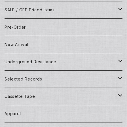
SALE / OFF Priced Items
Dead Stocks
Pre-Order
Techno/House/Dance Music
Used Items
New Arrival
Techno/House/Dance Music
Underground Resistance
New Records
Selected Records
Used Records
New Records
Cassette Tape
Detroit Techno / House
Goods and Apparel
Dead Stock (New) Records
Mixtape
Apparel