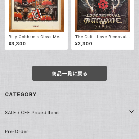
Billy Cobham's Glass Men
The Cult – Love Removal
agerie – Smokin' (LP)
Machine (12EP)
¥3,300
¥3,300
商品一覧に戻る
CATEGORY
SALE / OFF Priced Items
Dead Stocks
Pre-Order