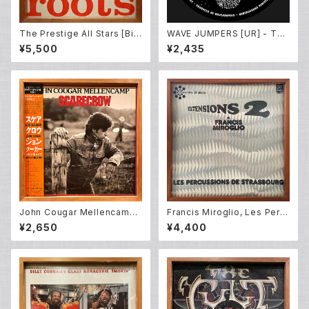
The Prestige All Stars [Bill
WAVE JUMPERS [UR] - The
Evans, Cecil Payne, Doug
Sunken Treasure EP (12inc
¥5,500
¥2,435
Watkins, Elvin Jones, Fran
h New)
k Rehak, Idrees Sulieman,
Jimmy Cleveland , Pepper
Adams and Tommy Flanag
an] – Roots (LP)
John Cougar Mellencamp
Francis Miroglio, Les Perc
– Scarecrow (LP)
ussions De Strasbourg – E
¥2,650
¥4,400
xtensions 2 (LP)