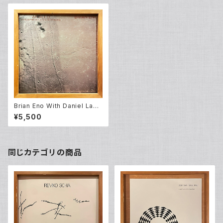
Brian Eno With Daniel Lano
is & Roger Eno ‎– Apollo (L
¥5,500
P)
同じカテゴリの商品