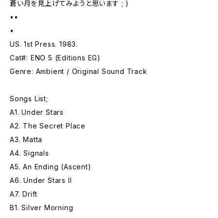
蒼い月を見上げてみようと思います ; )
••
•
US. 1st Press. 1983.
Cat#: ENO 5 (Editions EG)
Genre: Ambient / Original Sound Track
Songs List;
A1. Under Stars
A2. The Secret Place
A3. Matta
A4. Signals
A5. An Ending (Ascent)
A6. Under Stars II
A7. Drift
B1. Silver Morning