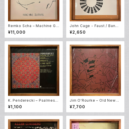
Remko Scha – Machine Gui
John Cage - Faust / Band
tars (LP)
Of Pain – Radio Music (10E
¥11,000
¥2,650
P)
K. Penderecki – Psalmes O
Jim O'Rourke – Old News
f David + Anaklasis + Sona
No. 6 (2LP)
¥1,100
¥7,700
ta Per Cello E Orchestra +
Fluorescences + Stabat M
ater (LP)