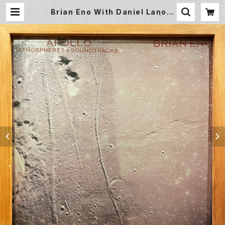
Brian Eno With Daniel Lanois
& Roger Eno ‎– Apollo (LP) | Un
derground Gallery Record Sto
re