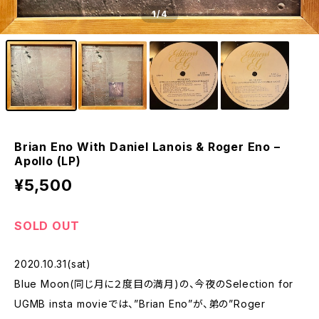
1
/4
Brian Eno With Daniel Lanois & Roger Eno ‎–
Apollo (LP)
¥5,500
SOLD OUT
2020.10.31(sat)
Blue Moon(同じ月に２度目の満月)の、今夜のSelection for
UGMB insta movieでは、”Brian Eno”が、弟の”Roger