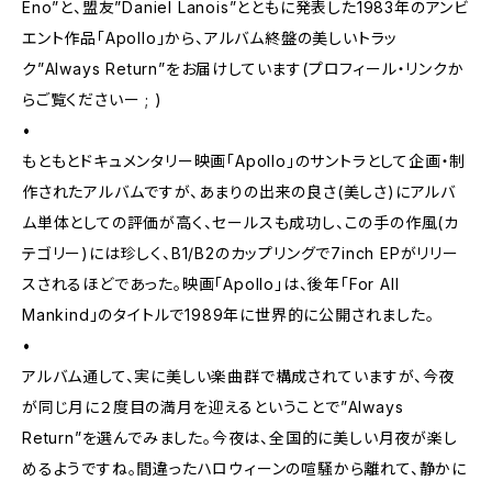
Eno”と、盟友”Daniel Lanois”とともに発表した1983年のアンビ
エント作品「Apollo」から、アルバム終盤の美しいトラッ
ク”Always Return”をお届けしています(プロフィール・リンクか
らご覧くださいー ; )
•
もともとドキュメンタリー映画「Apollo」のサントラとして企画・制
作されたアルバムですが、あまりの出来の良さ(美しさ)にアルバ
ム単体としての評価が高く、セールスも成功し、この手の作風(カ
テゴリー)には珍しく、B1/B2のカップリングで7inch EPがリリー
スされるほどであった。映画「Apollo」は、後年「For All
Mankind」のタイトルで1989年に世界的に公開されました。
•
アルバム通して、実に美しい楽曲群で構成されていますが、今夜
が同じ月に２度目の満月を迎えるということで”Always
Return”を選んでみました。今夜は、全国的に美しい月夜が楽し
めるようですね。間違ったハロウィーンの喧騒から離れて、静かに