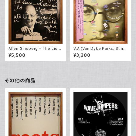
Allen Ginsberg – The Lion
V.A.(Van Dyke Parks, Sting,
For Real (LP)
John Zorn, Lou Reed and o
¥5,500
¥3,300
thers) – Lost In The Stars
(The Music Of Kurt Weill)
(LP)
その他の商品