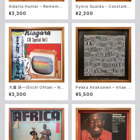
Alberta Hunter – Remembe
Sylvio Gualda - Constant /
r My Name [O.S.T] (LP)
Stockhausen – Percussion:
¥3,300
¥2,200
14 Stations / Zyklus (LP)
大瀧 詠一/Eiichi Ohtaki – Nia
Pekka Airaksinen – Vitae T
gara CM Special Vol. 1 (LP)
ennis Nest (LP)
¥3,300
¥5,500