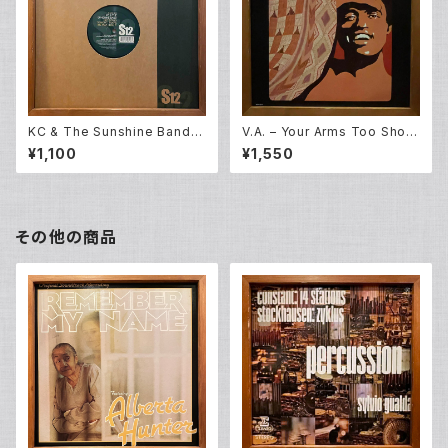
KC & The Sunshine Band –
V.A. – Your Arms Too Short
Get Down Tonight / That's
To Box With God [Original
¥1,100
¥1,550
The Way I Like It (12EP)
Broadway Cast] (LP)
その他の商品