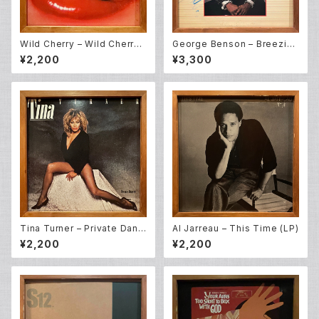
Wild Cherry – Wild Cherry
George Benson – Breezin'
(LP)
(LP)
¥2,200
¥3,300
Tina Turner – Private Danc
Al Jarreau – This Time (LP)
er (LP)
¥2,200
¥2,200