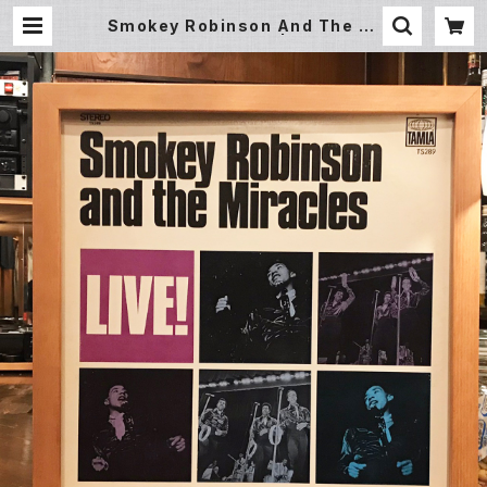
Smokey Robinson And The Mi
racles ‎– Live! (LP) | Undergro
und Gallery Record Store