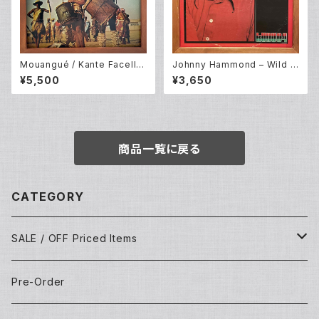
Mouangué / Kante Facelli /
Johnny Hammond – Wild H
Keita Fodeba – The Voices
orses / Rock Steady (LP)
¥5,500
¥3,650
And Drums Of Africa (LP)
商品一覧に戻る
CATEGORY
SALE / OFF Priced Items
Dead Stocks
Pre-Order