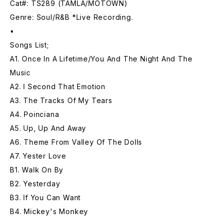
Cat#: TS289 (TAMLA/MOTOWN)
Genre: Soul/R&B *Live Recording.
•
Songs List;
A1. Once In A Lifetime/You And The Night And The
Music
A2. I Second That Emotion
A3. The Tracks Of My Tears
A4. Poinciana
A5. Up, Up And Away
A6. Theme From Valley Of The Dolls
A7. Yester Love
B1. Walk On By
B2. Yesterday
B3. If You Can Want
B4. Mickey's Monkey