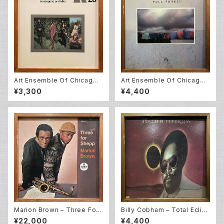
Art Ensemble Of Chicago –
Art Ensemble Of Chicago –
Message To Our Folks (L
Full Force (LP)
¥3,300
¥4,400
P)
Marion Brown – Three For
Billy Cobham – Total Eclip
Shepp (LP)
se (LP)
¥22,000
¥4,400