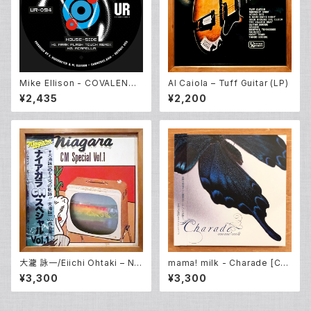
Mike Ellison - COVALENCE
Al Caiola – Tuff Guitar (LP)
EP (12inch New)
¥2,435
¥2,200
大瀧 詠一/Eiichi Ohtaki – Nia
mama! milk - Charade [CD
gara CM Special Vol. 1 (LP)
album New]
¥3,300
¥3,300