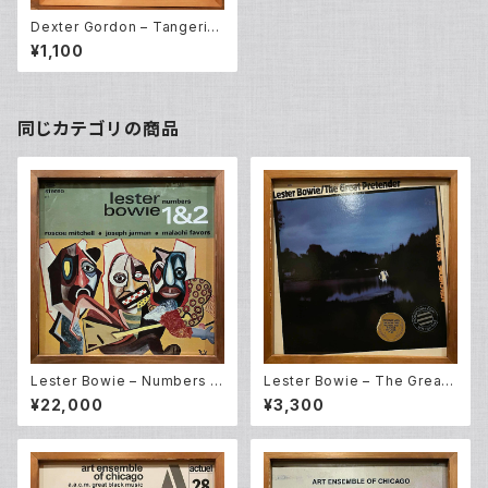
Dexter Gordon ‎– Tangerin
e (LP)
¥1,100
同じカテゴリの商品
Lester Bowie – Numbers 1
Lester Bowie – The Great
&2 (LP)
Pretender (LP)
¥22,000
¥3,300