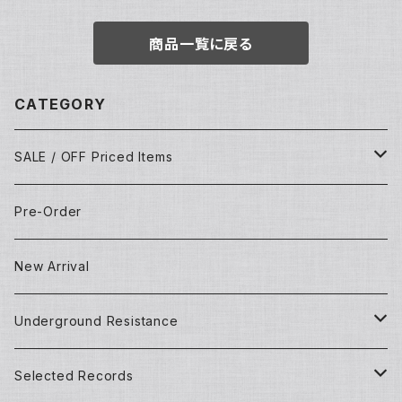
商品一覧に戻る
CATEGORY
SALE / OFF Priced Items
Dead Stocks
Pre-Order
Techno/House/Dance Music
Used Items
New Arrival
Techno/House/Dance Music
Underground Resistance
New Records
Selected Records