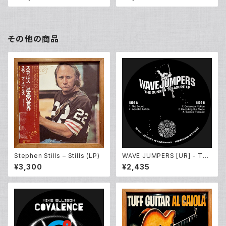
その他の商品
Stephen Stills – Stills (LP)
WAVE JUMPERS [UR] - The
Sunken Treasure EP (12inc
¥3,300
¥2,435
h New)