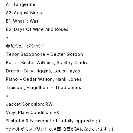
A1. Tangerine
A2. August Blues
B1. What It Was
B2. Days Of Wine And Roses
•
参加ミュージシャン：
Tenor Saxophone – Dexter Gordon
Bass – Buster Williams, Stanley Clarke
Drums – Billy Higgins, Louis Hayes
Piano – Cedar Walton, Hank Jones
Trumpet, Flugelhorn – Thad Jones
•
Jacket Condition: RW
Vinyl Plate Condition: EX
*Label A & B misprinted…totally opposite ; )
*ラベルがミスプリントで、A面・B面が逆になっています ; )