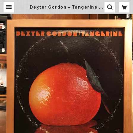
Dexter Gordon ‎– Tangerine (L
P) | Underground Gallery Rec
ord Store