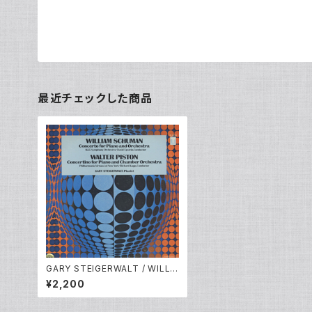
最近チェックした商品
GARY STEIGERWALT / WILLIA
M SCHUMAN / WALTER PIST
¥2,200
ON - Piano Concertos