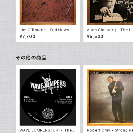
Jim O'Rourke – Old News N
Allen Ginsberg – The L
o. 6 (2LP)
r Real (LP)
¥7,700
¥5,500
その他の商品
WAVE JUMPERS [UR] - The S
Robert Cray – Strong P