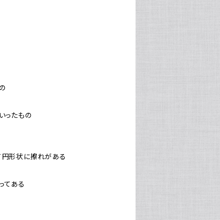
もの
の
はいったもの
沿って円形状に擦れがある
貼ってある