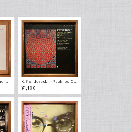
nd Of
K. Penderecki – Psalmes Of
P)
David + Anaklasis + Sonata
¥1,100
Per Cello E Orchestra + Fluor
escences + Stabat Mater (L
P)