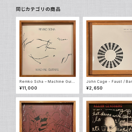
同じカテゴリの商品
Remko Scha – Machine Guita
John Cage - Faust / Ba
rs (LP)
Pain – Radio Music (10E
¥11,000
¥2,650