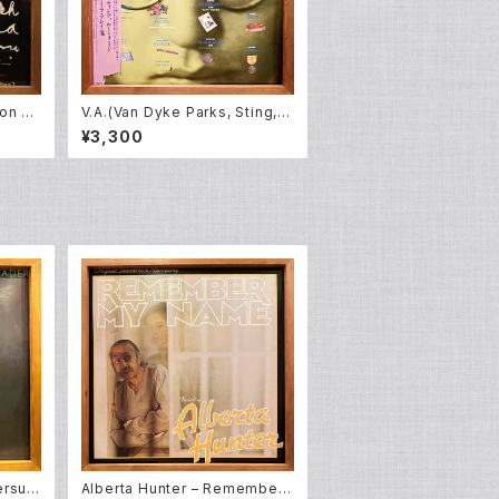
ion Fo
V.A.(Van Dyke Parks, Sting, J
ohn Zorn, Lou Reed and oth
¥3,300
ers) – Lost In The Stars (The
Music Of Kurt Weill) (LP)
ersua
Alberta Hunter – Remember