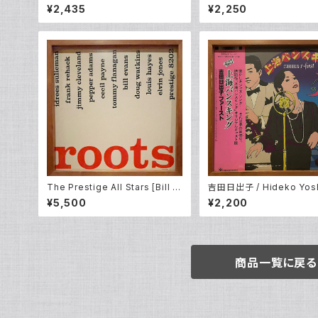
unken Treasure EP (12inch N
der (LP)
¥2,435
¥2,250
ew)
The Prestige All Stars [Bill E
吉田日出子 / Hideko Yosh
vans, Cecil Payne, Doug Wat
上海バンスキング / Shangha
¥5,500
¥2,200
kins, Elvin Jones, Frank Reha
nce King (LP)
k, Idrees Sulieman, Jimmy Cl
eveland , Pepper Adams and
Tommy Flanagan] – Roots (L
P)
商品一覧に戻る