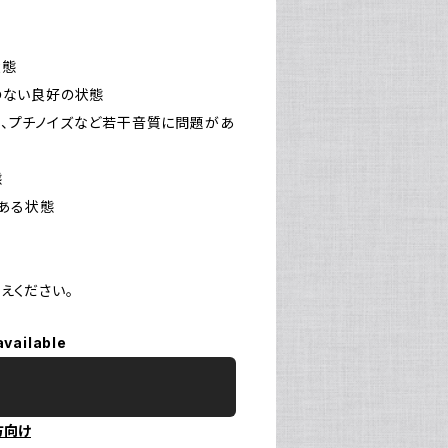
状態
障のない良好の状態
により、プチノイズなど若干音質に問題があ
態
がある状態
えください。
available
方向け