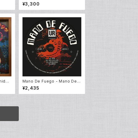
My Name [O.S.T] (LP)
¥3,300
ida –
Mano De Fuego - Mano De F
i Va
uego EP (12inch New)
¥2,435