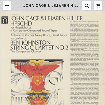
JOHN CAGE & LEJAREN HILLE
R / BEN JOHNSTON - HPSCHD
/ String Quartet No. 2 | Under
ground Gallery Record Store