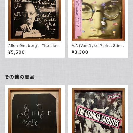
Allen Ginsberg – The Lion
V.A.(Van Dyke Parks, Sting,
For Real (LP)
John Zorn, Lou Reed and o
¥5,500
¥3,300
thers) – Lost In The Stars
(The Music Of Kurt Weill)
(LP)
その他の商品