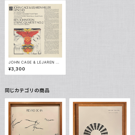
JOHN CAGE & LEJAREN HI
LLER / BEN JOHNSTON - H
¥3,300
PSCHD / String Quartet No.
2
同じカテゴリの商品