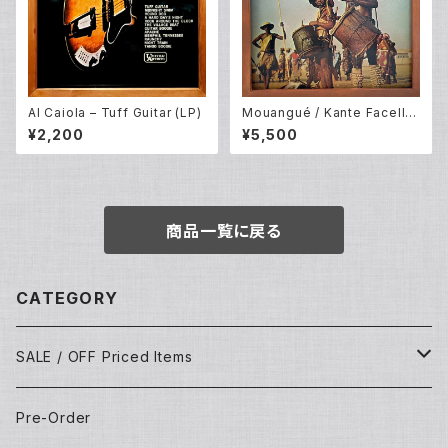
Al Caiola – Tuff Guitar (LP)
Mouangué / Kante Facelli /
Keita Fodeba – The Voices
¥2,200
¥5,500
And Drums Of Africa (LP)
商品一覧に戻る
CATEGORY
SALE / OFF Priced Items
Dead Stocks
Pre-Order