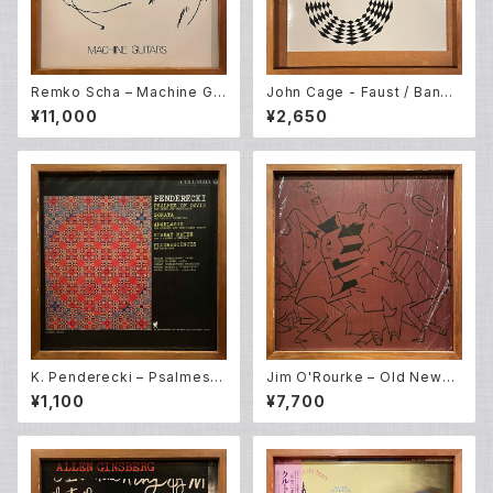
Remko Scha – Machine Gui
John Cage - Faust / Band
tars (LP)
Of Pain – Radio Music (10E
¥11,000
¥2,650
P)
K. Penderecki – Psalmes O
Jim O'Rourke – Old News
f David + Anaklasis + Sona
No. 6 (2LP)
¥1,100
¥7,700
ta Per Cello E Orchestra +
Fluorescences + Stabat M
ater (LP)