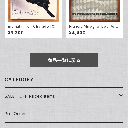
mama! milk - Charade [CD
Francis Miroglio, Les Perc
album New]
ussions De Strasbourg – E
¥3,300
¥4,400
xtensions 2 (LP)
商品一覧に戻る
CATEGORY
SALE / OFF Priced Items
Dead Stocks
Pre-Order