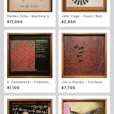
Remko Scha – Machine Gui
John Cage - Faust / Band
tars (LP)
Of Pain – Radio Music (10E
¥11,000
¥2,650
P)
K. Penderecki – Psalmes O
Jim O'Rourke – Old News
f David + Anaklasis + Sona
No. 6 (2LP)
¥1,100
¥7,700
ta Per Cello E Orchestra +
Fluorescences + Stabat M
ater (LP)