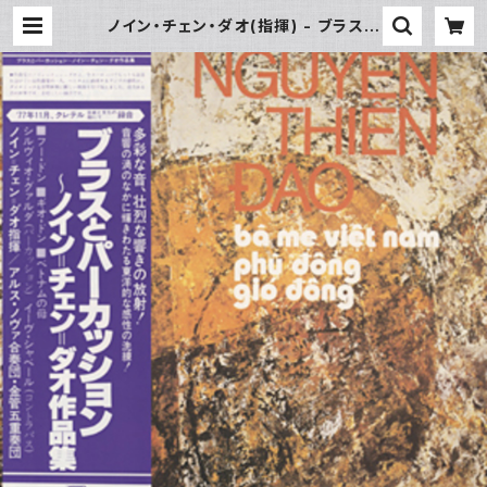
ノイン・チェン・ダオ(指揮) - ブラスと
パーカッション〜ノイン・チェン・ダオ
作品集 | Underground Gallery R
ecord Store