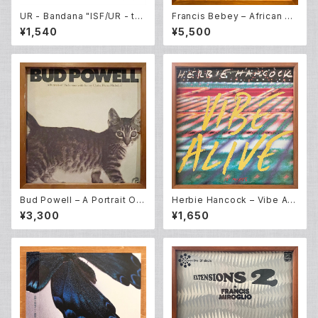
UR - Bandana "ISF/UR - th
Francis Bebey – African El
e four elements"
ectronic Music 1975-1982
¥1,540
¥5,500
(2LP)
Bud Powell – A Portrait Of
Herbie Hancock – Vibe Ali
Thelonious (LP)
ve (12EP)
¥3,300
¥1,650