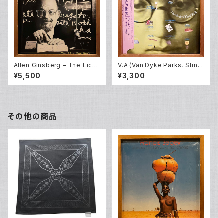
Allen Ginsberg – The Lion
V.A.(Van Dyke Parks, Sting,
For Real (LP)
John Zorn, Lou Reed and o
¥5,500
¥3,300
thers) – Lost In The Stars
(The Music Of Kurt Weill)
(LP)
その他の商品