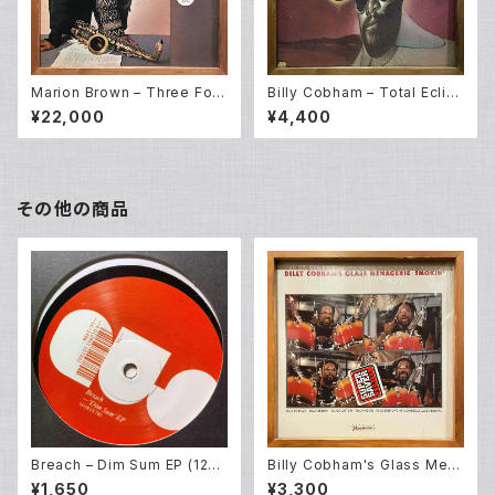
Marion Brown – Three For
Billy Cobham – Total Eclip
Shepp (LP)
se (LP)
¥22,000
¥4,400
その他の商品
Breach – Dim Sum EP (12E
Billy Cobham's Glass Men
P)
agerie – Smokin' (LP)
¥1,650
¥3,300