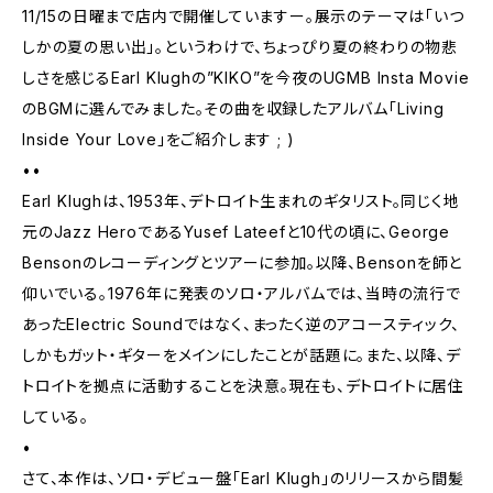
11/15の日曜まで店内で開催していますー。展示のテーマは「いつ
しかの夏の思い出」。というわけで、ちょっぴり夏の終わりの物悲
しさを感じるEarl Klughの”KIKO”を今夜のUGMB Insta Movie
のBGMに選んでみました。その曲を収録したアルバム「Living
Inside Your Love」をご紹介します ; )
••
Earl Klughは、1953年、デトロイト生まれのギタリスト。同じく地
元のJazz HeroであるYusef Lateefと10代の頃に、George
Bensonのレコーディングとツアーに参加。以降、Bensonを師と
仰いでいる。1976年に発表のソロ・アルバムでは、当時の流行で
あったElectric Soundではなく、まったく逆のアコースティック、
しかもガット・ギターをメインにしたことが話題に。また、以降、デ
トロイトを拠点に活動することを決意。現在も、デトロイトに居住
している。
•
さて、本作は、ソロ・デビュー盤「Earl Klugh」のリリースから間髪