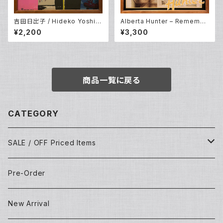
吉田日出子 / Hideko Yoshid
Alberta Hunter – Remembe
a – 上海バンスキング / Shang
r My Name [O.S.T] (LP)
¥2,200
¥3,300
hai Vance King (LP)
商品一覧に戻る
CATEGORY
SALE / OFF Priced Items
Dead Stocks
Pre-Order
Techno/House/Dance Music
Used Items
New Arrival