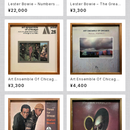
Lester Bowie – Numbers 1
Lester Bowie – The Great
&2 (LP)
Pretender (LP)
¥22,000
¥3,300
Art Ensemble Of Chicago –
Art Ensemble Of Chicago –
Message To Our Folks (L
Full Force (LP)
¥3,300
¥4,400
P)