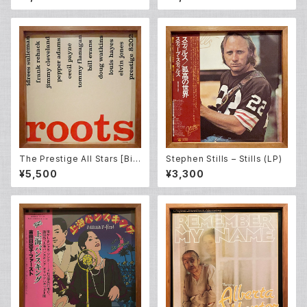
The Prestige All Stars [Bill
Stephen Stills – Stills (LP)
Evans, Cecil Payne, Doug
¥5,500
¥3,300
Watkins, Elvin Jones, Fran
k Rehak, Idrees Sulieman,
Jimmy Cleveland , Pepper
Adams and Tommy Flanag
an] – Roots (LP)