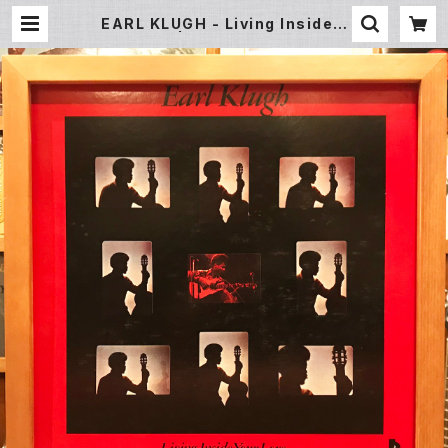
EARL KLUGH - Living Inside Y
our Love | Underground Galle
ry Record Store