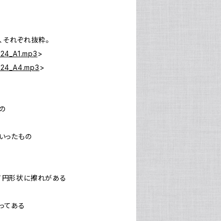
」より、それぞれ抜粋。
124_A1.mp3
>
8124_A4.mp3
>
もの
の
はいったもの
沿って円形状に擦れがある
貼ってある