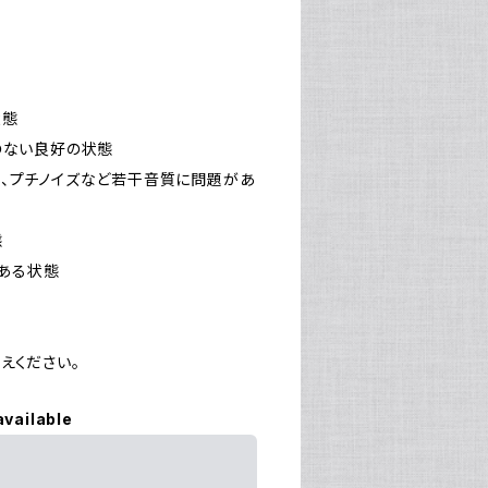
状態
障のない良好の状態
により、プチノイズなど若干音質に問題があ
態
がある状態
えください。
available