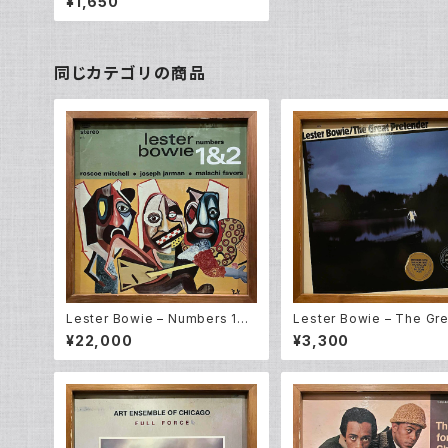
¥1,650
同じカテゴリの商品
Lester Bowie – Numbers 1&2
Lester Bowie – The Gre
(LP)
etender (LP)
¥22,000
¥3,300