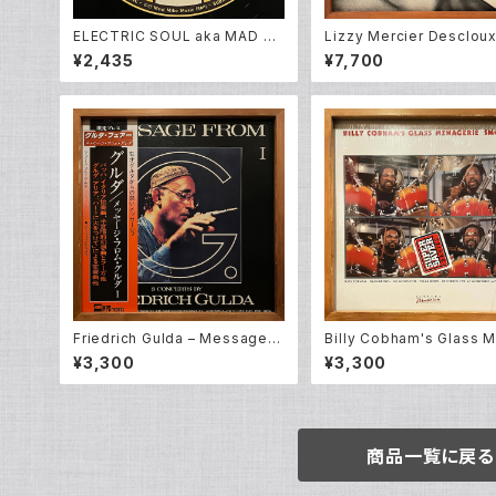
ELECTRIC SOUL aka MAD MI
Lizzy Mercier Descloux
KE - ELECTRIC SOUL EP
ess Color (LP)
¥2,435
¥7,700
Friedrich Gulda – Message F
Billy Cobham's Glass 
rom G. part I (2LP)
erie – Smokin' (LP)
¥3,300
¥3,300
商品一覧に戻る