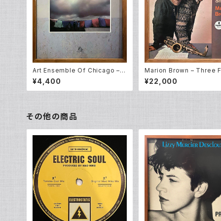
Art Ensemble Of Chicago – F
Marion Brown – Three F
ull Force (LP)
epp (LP)
¥4,400
¥22,000
その他の商品