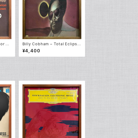
or Sh
Billy Cobham – Total Eclipse
(LP)
¥4,400