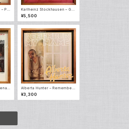
 – Pr
Karlheinz Stockhausen – Ge
sang Der Jünglinge / Kontak
¥5,500
te (LP)
Menag
Alberta Hunter – Remember
My Name [O.S.T] (LP)
¥3,300