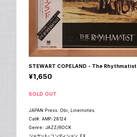
STEWART COPELAND - The Rhythmatist 
¥1,650
SOLD OUT
JAPAN Press. Obi, Linernotes.
Cat#: AMP-28124
Genre: JAZZ/ROCK
ジャケット・コンディション: EX