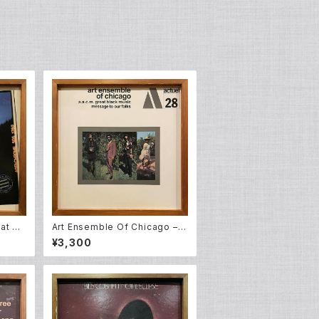
at Pr
Art Ensemble Of Chicago –
Message To Our Folks (LP)
¥3,300