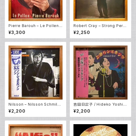
Pierre Barouh – Le Pollen
Robert Cray – Strong Pers
(LP)
uader (LP)
¥3,300
¥2,250
Nilsson – Nilsson Schmilss
吉田日出子 / Hideko Yoshid
on (LP)
a – 上海バンスキング / Shang
¥2,200
¥2,200
hai Vance King (LP)