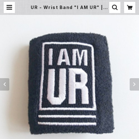
UR - Wrist Band "I AM UR" | U
nderground Gallery Record St
ore