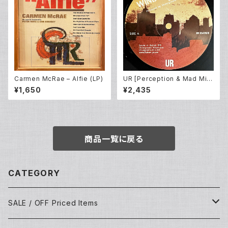
Carmen McRae – Alfie (LP)
UR [Perception & Mad Mik
e] – Windchime (12inch Ne
¥1,650
¥2,435
w)
商品一覧に戻る
CATEGORY
SALE / OFF Priced Items