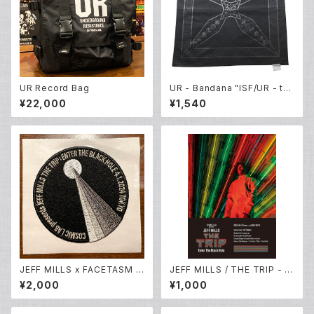
UR Record Bag
UR - Bandana "ISF/UR - th
e four elements"
¥22,000
¥1,540
JEFF MILLS x FACETASM O
JEFF MILLS / THE TRIP - E
riginal Embroidery Patch
nter The Black Hole- Origi
¥2,000
¥1,000
(刺繍ワッペン)
nal POSTER