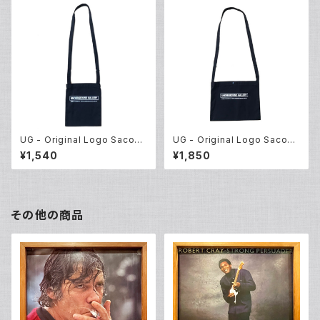
UG - Original Logo Sacoch
UG - Original Logo Sacoch
e Bag Mini
e Bag
¥1,540
¥1,850
その他の商品