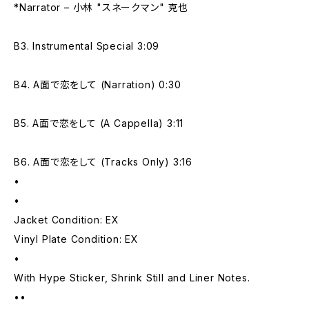
*Narrator – 小林 "スネークマン" 克也
B3. Instrumental Special 3:09
B4. A面で恋をして (Narration) 0:30
B5. A面で恋をして (A Cappella) 3:11
B6. A面で恋をして (Tracks Only) 3:16
•
•
Jacket Condition: EX
Vinyl Plate Condition: EX
•
With Hype Sticker, Shrink Still and Liner Notes.
••