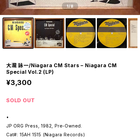
1
/8
大瀧 詠一/Niagara CM Stars – Niagara CM
Special Vol.2 (LP)
¥3,300
SOLD OUT
•
JP ORG Press, 1982, Pre-Owned.
Cat#: 15AH 1515 (Niagara Records)