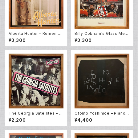
Alberta Hunter – Remembe
Billy Cobham's Glass Men
r My Name [O.S.T] (LP)
agerie – Smokin' (LP)
¥3,300
¥3,300
The Georgia Satellites – O
Otomo Yoshihide – Piano S
pen All Night (LP)
olo (LP)
¥2,200
¥4,400