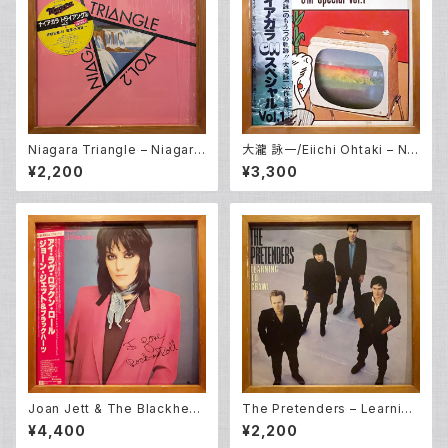
Niagara Triangle – Niagara
大瀧 詠一/Eiichi Ohtaki – Nia
Triangle Vol.2 (LP)
gara CM Special Vol. 1 (LP)
¥2,200
¥3,300
Joan Jett & The Blackhear
The Pretenders – Learning
ts – I Love Rock 'N Roll (L
To Crawl (LP)
¥4,400
¥2,200
P)