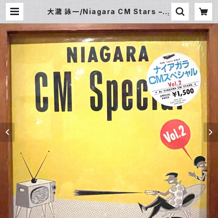
大瀧 詠一/Niagara CM Stars – N
iagara CM Special Vol.2 (LP) |
Underground Gallery Record
Store