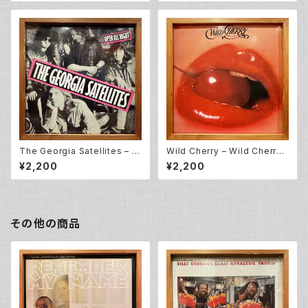
The Georgia Satellites – O
Wild Cherry – Wild Cherry
pen All Night (LP)
(LP)
¥2,200
¥2,200
その他の商品