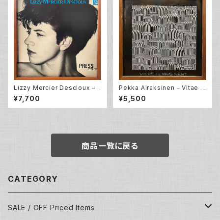
Lizzy Mercier Descloux –
Pekka Airaksinen – Vitae T
Press Color (LP)
ennis Nest (LP)
¥7,700
¥5,500
商品一覧に戻る
CATEGORY
SALE / OFF Priced Items