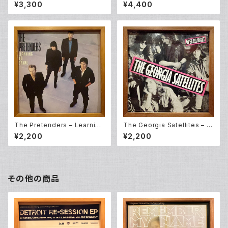
– Niagara CM Special Vol.2
ts – I Love Rock 'N Roll (L
¥3,300
¥4,400
(LP)
P)
The Pretenders – Learning
The Georgia Satellites – O
To Crawl (LP)
pen All Night (LP)
¥2,200
¥2,200
その他の商品