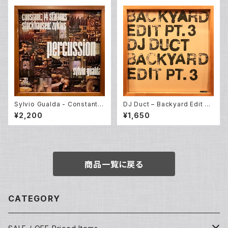
Sylvio Gualda - Constant /
DJ Duct ‎– Backyard Edit Pt.
Stockhausen – Percussion:
3 (12EP)
¥2,200
¥1,650
14 Stations / Zyklus (LP)
商品一覧に戻る
CATEGORY