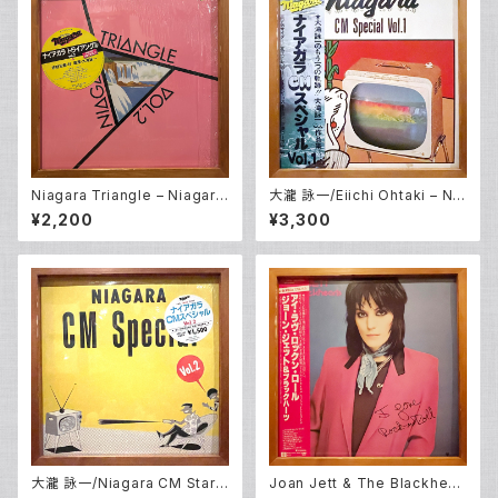
Niagara Triangle – Niagara
大瀧 詠一/Eiichi Ohtaki – Nia
Triangle Vol.2 (LP)
gara CM Special Vol. 1 (LP)
¥2,200
¥3,300
大瀧 詠一/Niagara CM Stars
Joan Jett & The Blackhear