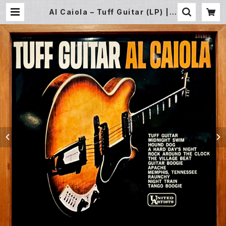
Al Caiola – Tuff Guitar (LP) | U
nderground Gallery Record St
ore