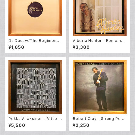
DJ Duct w/The Regiment ‎–
Alberta Hunter – Remembe
Backyard Edit Pt.6: Detroit
r My Name [O.S.T] (LP)
¥1,650
¥3,300
Re-Session EP (12EP)
Pekka Airaksinen – Vitae T
Robert Cray – Strong Pers
ennis Nest (LP)
uader (LP)
¥5,500
¥2,250