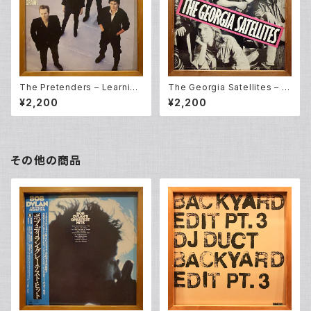
The Pretenders – Learning
The Georgia Satellites – O
To Crawl (LP)
pen All Night (LP)
¥2,200
¥2,200
その他の商品