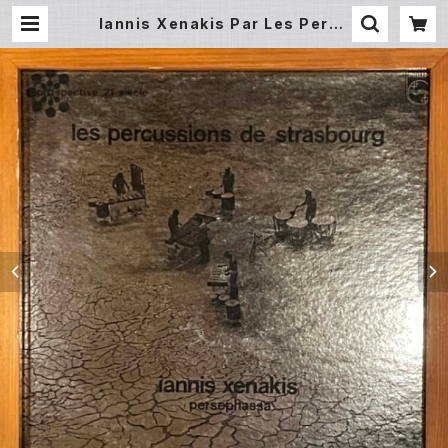
Iannis Xenakis Par Les Percu
ssions De Strasbourg – Perse
phassa (LP) | Underground Ga
llery Record Store