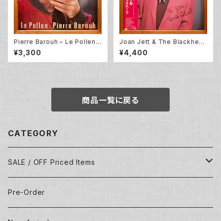
Pierre Barouh – Le Pollen
Joan Jett & The Blackhear
(LP)
ts – I Love Rock 'N Roll (L
¥3,300
¥4,400
P)
商品一覧に戻る
CATEGORY
SALE / OFF Priced Items
Dead Stocks
Pre-Order
Techno/House/Dance Music