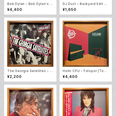
Bob Dylan – Bob Dylan's G
DJ Duct ‎– Backyard Edit Pt.
reatest Hits (LP)
3 (12EP)
¥4,400
¥1,650
The Georgia Satellites – O
Holm CPU – Fotspor [Todd
pen All Night (LP)
Terje / Bobby Spice Remix
¥2,200
¥4,400
es] (12EP)