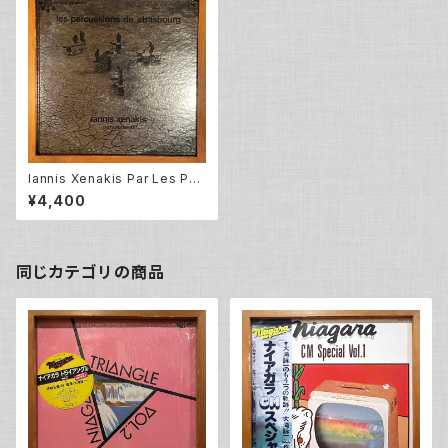
Iannis Xenakis Par Les Per
cussions De Strasbourg –
¥4,400
Persephassa (LP)
同じカテゴリの商品