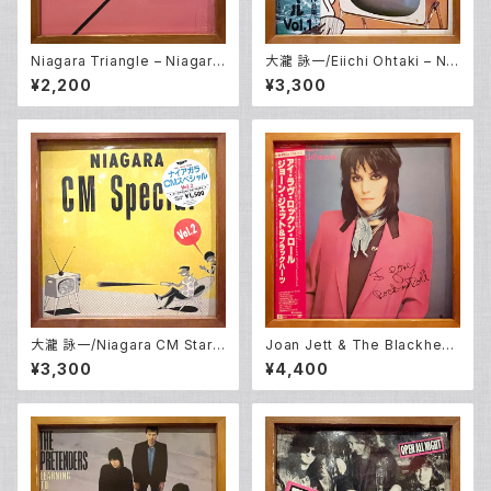
Niagara Triangle – Niagara
大瀧 詠一/Eiichi Ohtaki – Nia
Triangle Vol.2 (LP)
gara CM Special Vol. 1 (LP)
¥2,200
¥3,300
大瀧 詠一/Niagara CM Stars
Joan Jett & The Blackhear
– Niagara CM Special Vol.2
ts – I Love Rock 'N Roll (L
¥3,300
¥4,400
(LP)
P)