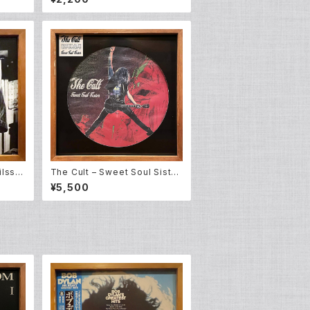
ilsso
The Cult – Sweet Soul Sister
(Picture 12EP)
¥5,500