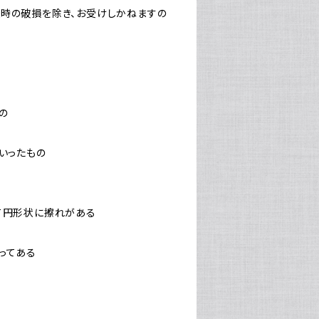
送時の破損を除き、お受けしかねますの
もの
の
はいったもの
沿って円形状に擦れがある
貼ってある