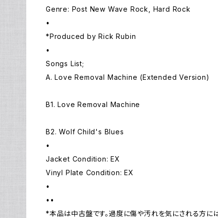
Genre: Post New Wave Rock, Hard Rock
•
*Produced by Rick Rubin
•
Songs List;
A. Love Removal Machine (Extended Version)
B1. Love Removal Machine
B2. Wolf Child's Blues
•
Jacket Condition: EX
Vinyl Plate Condition: EX
•
••
*本品は中古盤です。過度に傷や汚れを気にされる方に