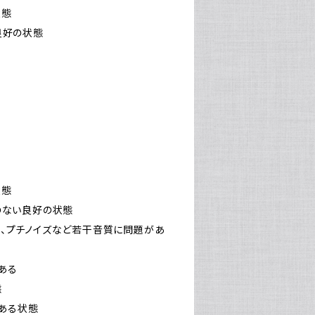
状態
い良好の状態
状態
障のない良好の状態
により、プチノイズなど若干音質に問題があ
てある
態
がある状態