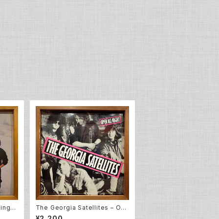
ing T
The Georgia Satellites – Op
en All Night (LP)
¥2,200