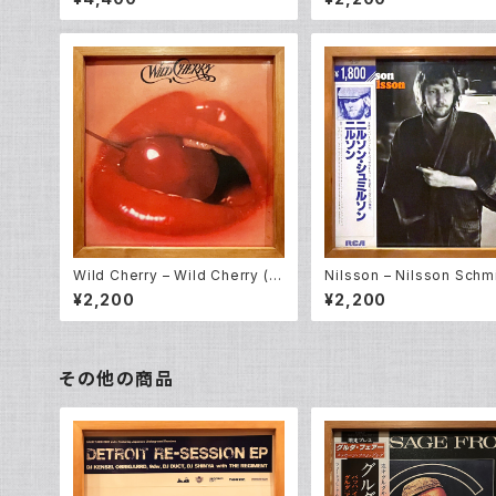
Wild Cherry – Wild Cherry (L
Nilsson – Nilsson Schm
P)
n (LP)
¥2,200
¥2,200
その他の商品