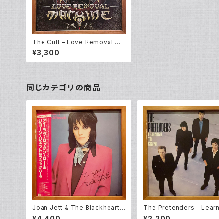
The Cult – Love Removal Ma
chine (12EP)
¥3,300
同じカテゴリの商品
Joan Jett & The Blackhearts
The Pretenders – Learn
– I Love Rock 'N Roll (LP)
o Crawl (LP)
¥4,400
¥2,200