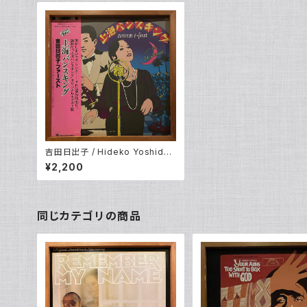
吉田日出子 / Hideko Yoshida –
上海バンスキング / Shanghai Va
¥2,200
nce King (LP)
同じカテゴリの商品