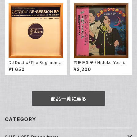
DJ Duct w/The Regiment ‎–
吉田日出子 / Hideko Yoshid
Backyard Edit Pt.6: Detroit
a – 上海バンスキング / Shang
¥1,650
¥2,200
Re-Session EP (12EP)
hai Vance King (LP)
商品一覧に戻る
CATEGORY