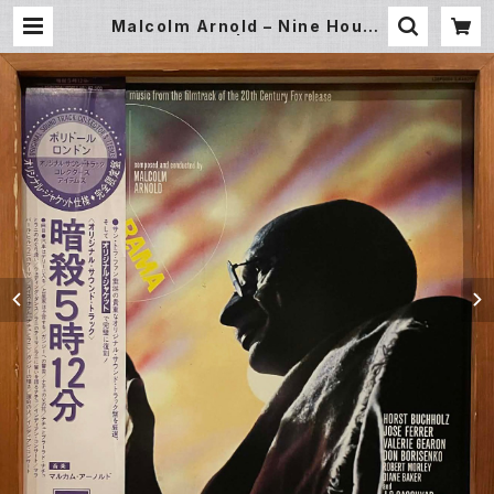
Malcolm Arnold – Nine Hours
To Rama (LP) | Underground G
allery Record Store