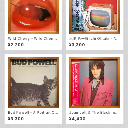
Wild Cherry – Wild Cherry
大瀧 詠一/Eiichi Ohtaki – Nia
(LP)
gara CM Special Vol. 1 (LP)
¥2,200
¥3,300
Bud Powell – A Portrait Of
Joan Jett & The Blackhear
Thelonious (LP)
ts – I Love Rock 'N Roll (L
¥3,300
¥4,400
P)