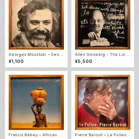
Georges Moustaki – Georg
Allen Ginsberg – The Lion
es Moustaki (LP)
For Real (LP)
¥1,100
¥5,500
Francis Bebey – African El
Pierre Barouh – Le Pollen