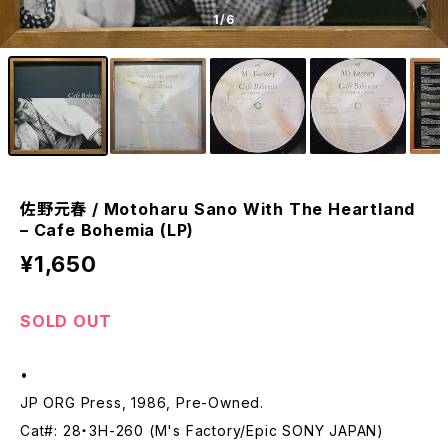
1
/6
佐野元春 / Motoharu Sano With The Heartland
– Cafe Bohemia (LP)
¥1,650
SOLD OUT
•
JP ORG Press, 1986, Pre-Owned.
Cat#: 28・3H-260 (M's Factory/Epic SONY JAPAN)