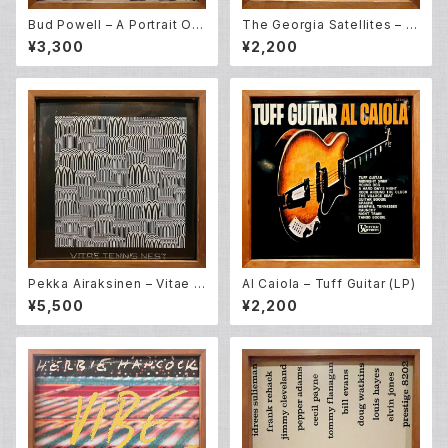
Bud Powell – A Portrait Of
The Georgia Satellites – O
Thelonious (LP)
pen All Night (LP)
¥3,300
¥2,200
Pekka Airaksinen – Vitae T
Al Caiola – Tuff Guitar (LP)
ennis Nest (LP)
¥5,500
¥2,200