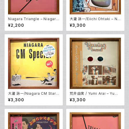
Niagara Triangle – Niagara
大瀧 詠一/Eiichi Ohtaki – Nia
Triangle Vol.2 (LP)
gara CM Special Vol. 1 (LP)
¥2,200
¥3,300
大瀧 詠一/Niagara CM Stars
荒井由実 / Yumi Arai – Yumi
– Niagara CM Special Vol.2
ng Brand (LP)
¥3,300
¥3,300
(LP)