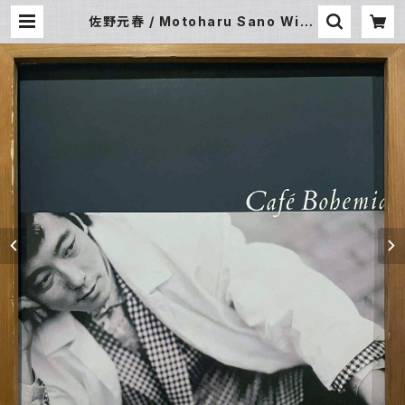
佐野元春 / Motoharu Sano With
The Heartland – Cafe Bohemi
a (LP) | Underground Gallery
Record Store