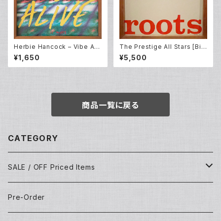
Herbie Hancock – Vibe Ali
The Prestige All Stars [Bill
ve (12EP)
Evans, Cecil Payne, Doug
¥1,650
¥5,500
Watkins, Elvin Jones, Fran
k Rehak, Idrees Sulieman,
Jimmy Cleveland , Pepper
Adams and Tommy Flanag
an] – Roots (LP)
商品一覧に戻る
CATEGORY
SALE / OFF Priced Items
Dead Stocks
Pre-Order