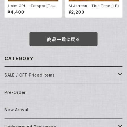
Holm CPU – Fotspor [Todd
Al Jarreau – This Time (LP)
Terje / Bobby Spice Remix
¥4,400
¥2,200
es] (12EP)
商品一覧に戻る
CATEGORY
SALE / OFF Priced Items
Dead Stocks
Pre-Order
Techno/House/Dance Music
Used Items
New Arrival
Techno/House/Dance Music
Underground Resistance