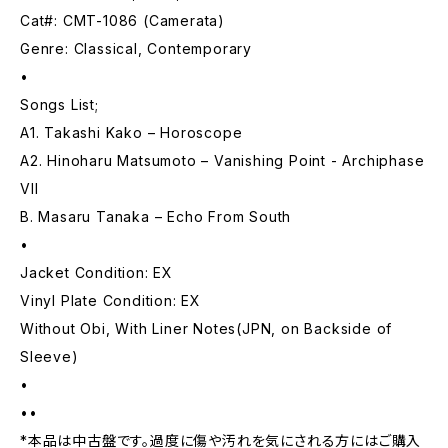
Cat#: CMT-1086 (Camerata)
Genre: Classical, Contemporary
•
Songs List;
A1. Takashi Kako – Horoscope
A2. Hinoharu Matsumoto – Vanishing Point - Archiphase
VII
B. Masaru Tanaka – Echo From South
•
Jacket Condition: EX
Vinyl Plate Condition: EX
Without Obi, With Liner Notes(JPN, on Backside of
Sleeve)
•
••
*本品は中古盤です。過度に傷や汚れを気にされる方にはご購入