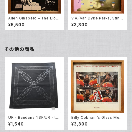
Allen Ginsberg – The Lion
V.A.(Van Dyke Parks, Sting,
For Real (LP)
John Zorn, Lou Reed and o
¥5,500
¥3,300
thers) – Lost In The Stars
(The Music Of Kurt Weill)
(LP)
その他の商品
UR - Bandana "ISF/UR - th
Billy Cobham's Glass Men
e four elements"
agerie – Smokin' (LP)
¥1,540
¥3,300