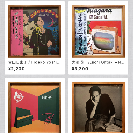
吉田日出子 / Hideko Yoshid
大瀧 詠一/Eiichi Ohtaki – Nia
a – 上海バンスキング / Shang
gara CM Special Vol. 1 (LP)
¥2,200
¥3,300
hai Vance King (LP)