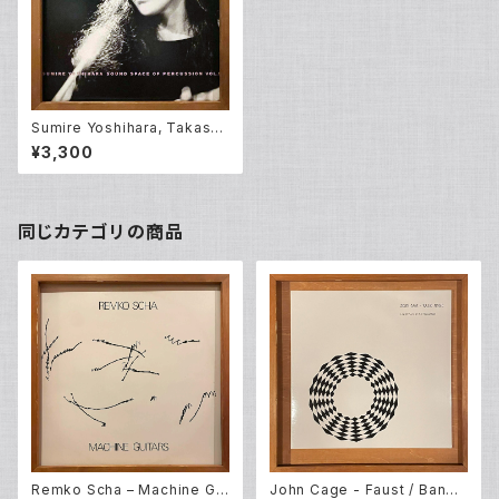
Sumire Yoshihara, Takashi
Kako, Hinoharu Matsumot
¥3,300
o, Masaru Tanaka – Sound
Space Of Percussion Vol.5
(LP)
同じカテゴリの商品
Remko Scha – Machine Gui
John Cage - Faust / Band