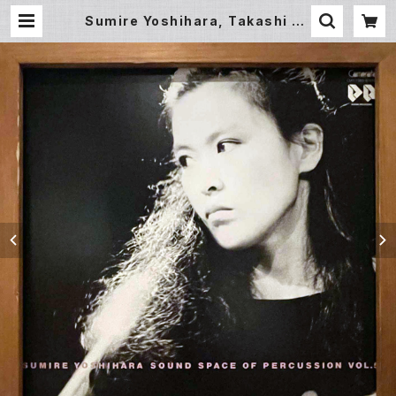
Sumire Yoshihara, Takashi Ka
ko, Hinoharu Matsumoto, Ma
saru Tanaka – Sound Space O
f Percussion Vol.5 (LP) | Unde
rground Gallery Record Store