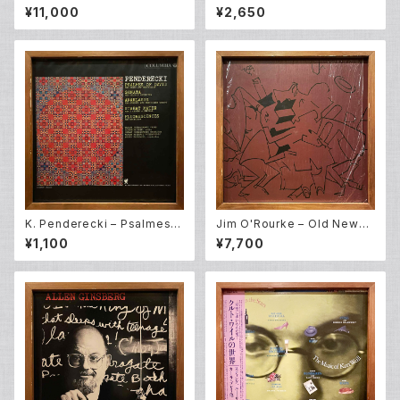
tars (LP)
Of Pain – Radio Music (10E
¥11,000
¥2,650
P)
K. Penderecki – Psalmes O
Jim O'Rourke – Old News
f David + Anaklasis + Sona
No. 6 (2LP)
¥1,100
¥7,700
ta Per Cello E Orchestra +
Fluorescences + Stabat M
ater (LP)