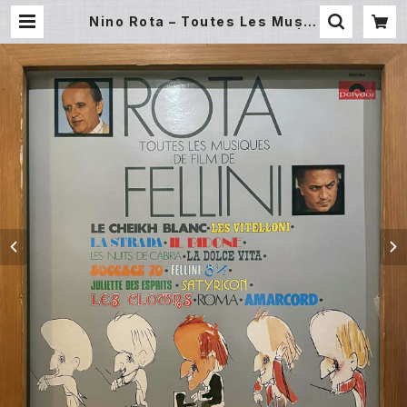
Nino Rota – Toutes Les Musiq
ues De Film De Fellini (LP) | U
nderground Gallery Record St
ore