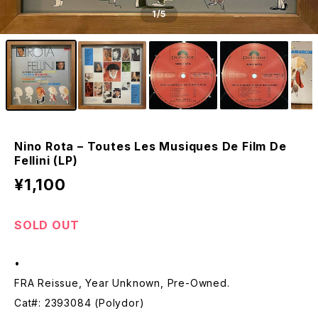
1
/5
Nino Rota – Toutes Les Musiques De Film De
Fellini (LP)
¥1,100
SOLD OUT
•
FRA Reissue, Year Unknown, Pre-Owned.
Cat#: 2393084 (Polydor)