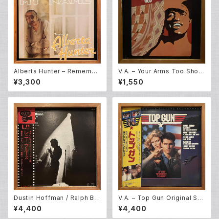
Alberta Hunter – Remembe
V.A. – Your Arms Too Short
r My Name [O.S.T] (LP)
To Box With God [Original
¥3,300
¥1,550
Broadway Cast] (LP)
Dustin Hoffman / Ralph Bur
V.A. – Top Gun Original So
ns – "Lenny" Original Soun
undtrack (LP)
¥4,400
¥4,400
dtrack (LP)