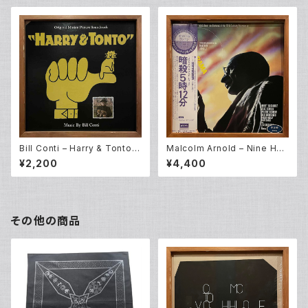
Bill Conti – Harry & Tonto
Malcolm Arnold – Nine Hou
(Original Motion Picture So
rs To Rama (LP)
¥2,200
¥4,400
undtrack) (LP)
その他の商品