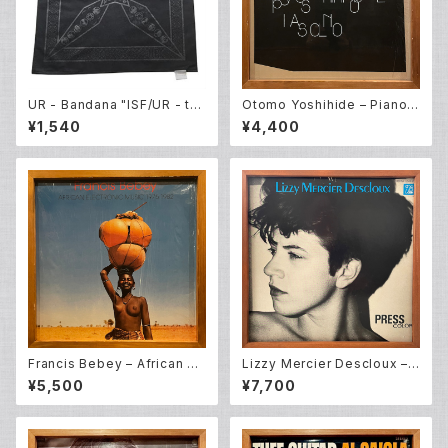
UR - Bandana "ISF/UR - th
Otomo Yoshihide – Piano S
e four elements"
olo (LP)
¥1,540
¥4,400
Francis Bebey – African El
Lizzy Mercier Descloux –
ectronic Music 1975-1982
Press Color (LP)
¥5,500
¥7,700
(2LP)