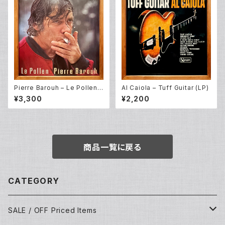
Pierre Barouh – Le Pollen
Al Caiola – Tuff Guitar (LP)
(LP)
¥3,300
¥2,200
商品一覧に戻る
CATEGORY
SALE / OFF Priced Items